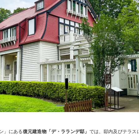
ン」にある
復元建造物「デ・ラランデ邸」
では、邸内及びテラス