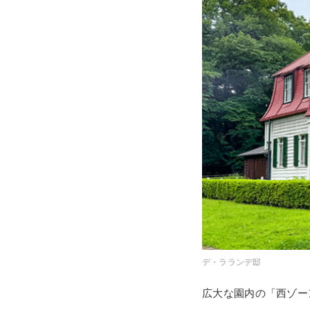
デ・ラランデ邸
広大な園内の「西ゾー