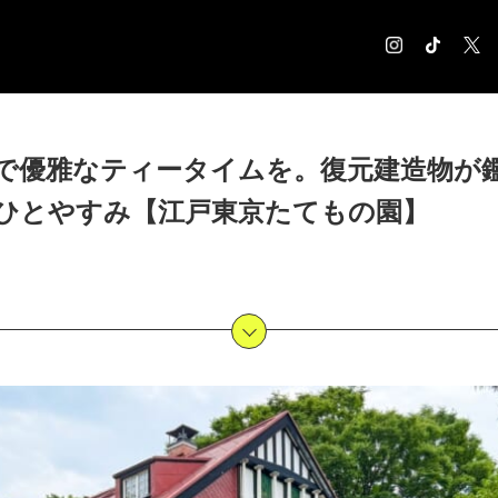
COLUMN
で優雅なティータイムを。復元建造物が
コラム記事
ひとやすみ【江戸東京たてもの園】
EXHIBITION
展覧会情報
MUSEUM
美術館情報
NEWS
お知らせ
CONTACT
お問合せ