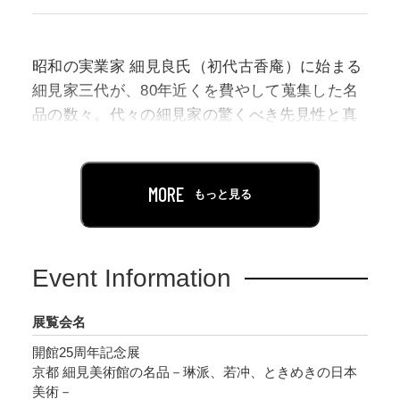
昭和の実業家 細見良氏（初代古香庵）に始まる
細見家三代が、80年近くを費やして蒐集した名
品の数々。代々の細見家の驚くべき先見性と真
の鑑識眼には、日本の美への強い憧れと情熱が
貫かれています。
MORE
もっと見る
本展は、日本美術史を総覧する幅広い時代とジ
ャンルのなかから人気の高い江戸絵画をはじ
め、各時代や分野を象徴する優品を集めた贅沢
Event Information
な内容となっています。仏画や荘厳具にみる祈
りの美、細見家好みの茶の湯の美術、華麗な蒔
展覧会名
絵や七宝と風俗画、日本美の象徴・琳派、そし
開館25周年記念展
て奇想の画家・伊藤若冲、の5章で珠玉のコレク
京都 細見美術館の名品－琳派、若冲、ときめきの日本
ションを紹介し、細見美術館ならではの美の世
美術－