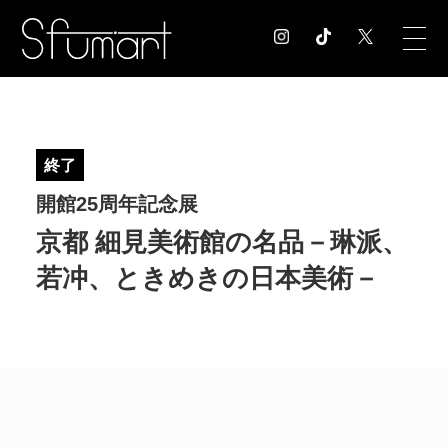
COLUMN
コラム記事
終了
EXHIBITION
開館25周年記念展
展覧会情報
MUSEUM
京都 細見美術館の名品－琳派、
美術館情報
若冲、ときめきの日本美術－
NEWS
お知らせ
CONTACT
お問合せ