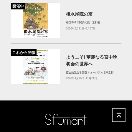
開催中
後水尾院の京
相国寺承天閣美術館 | 京都府
2026年5月31日~9月27日
これから開催
ようこそ! 華麗なる宮中晩
餐会の世界へ
霞会館記念学習院ミュージアム | 東京都
2026年9月26日~11月21日