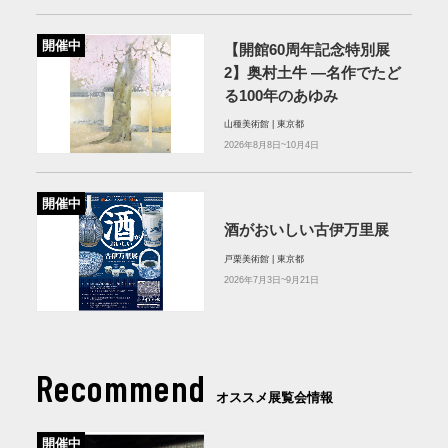
開催中
【開館60周年記念特別展
2】奥村土牛 ―名作でたど
る100年のあゆみ
山種美術館 | 東京都
2026年8月8日~10月4日
開催中
酒がおいしい古伊万里展
戸栗美術館 | 東京都
2026年7月3日~9月21日
Recommend
オススメ展覧会情報
開催中