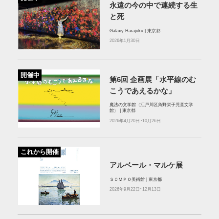
永遠の今の中で連続する生
と死
Galaxy Harajuku | 東京都
2026年1月30日
開催中
第6回 企画展「水平線のむ
こうであえるかな」
魔法の文学館（江戸川区角野栄子児童文学
館） | 東京都
2026年4月20日~10月26日
これから開催
アルベール・マルケ展
ＳＯＭＰＯ美術館 | 東京都
2026年9月22日~12月13日