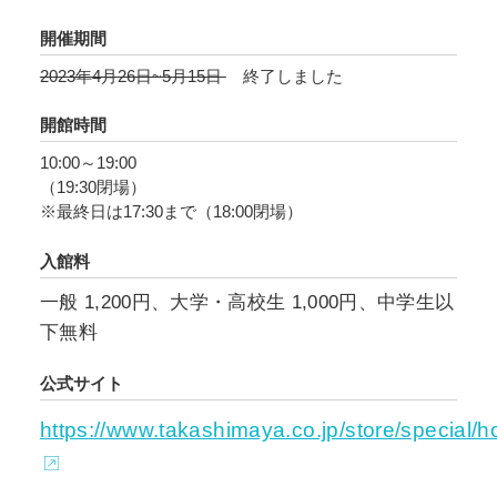
界を堪能していただきます。一貫した美意識に
よって蒐集され、コレクターを愉しませた作品
開催期間
の数々が、皆さまを心地よい満ち足りた“ときめ
2023年4月26日~5月15日
終了しました
き”へと導くでしょう。
開館時間
10:00～19:00
（19:30閉場）
※最終日は17:30まで（18:00閉場）
入館料
一般 1,200円、大学・高校生 1,000円、中学生以
下無料
公式サイト
https://www.takashimaya.co.jp/store/special/