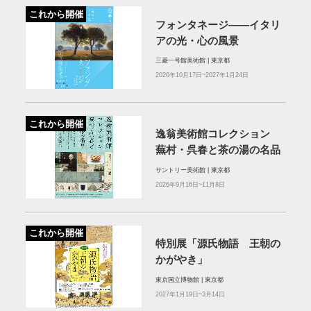
これから開催
フォンタネージ——イタリ
アの光・心の風景
三菱一号館美術館 | 東京都
2026年10月17日~2027年1月24日
これから開催
逸翁美術館コレクション
蕪村・呉春と茶の湯の名品
サントリー美術館 | 東京都
2026年9月16日~11月8日
これから開催
特別展「源氏物語 王朝の
かがやき」
東京国立博物館 | 東京都
2027年1月19日~3月14日