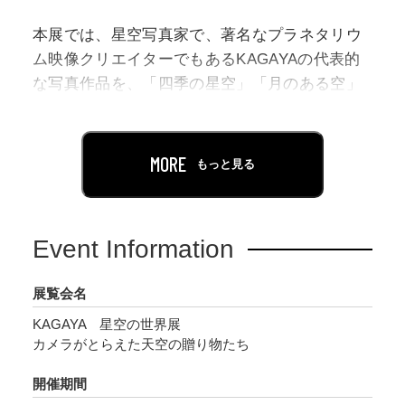
本展では、星空写真家で、著名なプラネタリウ
ム映像クリエイターでもあるKAGAYAの代表的
な写真作品を、「四季の星空」「月のある空」
「天の川を追う星の旅」「オーロラ」「一瞬の
宇宙」のパートにわけて展示いたします。新た
に撮り下ろした最新作も初公開されるほか、約1
MORE
もっと見る
万枚もの写真から創りあげた、星空の映像も上
映します。
Event Information
さらに来場者が撮影できるフォトスポットを設
けるほか、星空を楽しむトークショーなども開
展覧会名
催。天の川、月、オーロラなど魅力あふれる写
KAGAYA 星空の世界展
真や映像で星空を体感しながら自然に、地球や
カメラがとらえた天空の贈り物たち
宇宙を学ぶことができる展覧会です。
開催期間