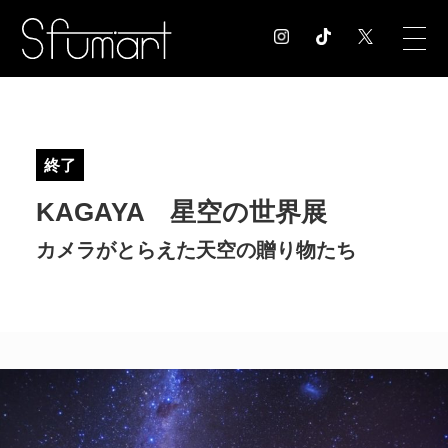
COLUMN
コラム記事
終了
EXHIBITION
KAGAYA 星空の世界展
展覧会情報
MUSEUM
カメラがとらえた天空の贈り物たち
美術館情報
NEWS
お知らせ
CONTACT
お問合せ