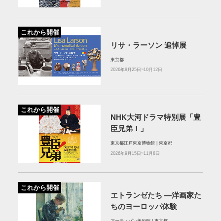
これから開催
リサ・ラーソン 追悼展
東京都
2026年9月25日~10月12日
これから開催
NHK大河ドラマ特別展「豊
臣兄弟！」
東京都江戸東京博物館 | 東京都
2026年9月15日~11月8日
これから開催
エトランゼたち —洋画家た
ちのヨーロッパ体験
アーティゾン美術館 | 東京都