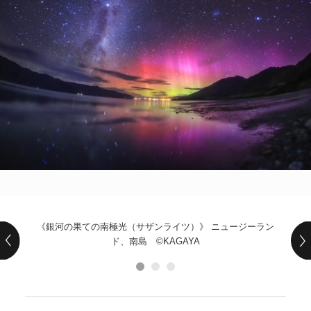
POLICY
COMPANY
《銀河の果ての南極光（サザンライツ）》 ニュージーラン
ド、南島 ©KAGAYA