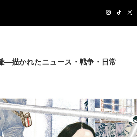
COLUMN
コラム記事
EXHIBITION
離―描かれたニュース・戦争・日常
展覧会情報
MUSEUM
美術館情報
NEWS
お知らせ
CONTACT
お問合せ