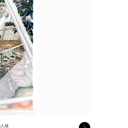
個人蔵
フ