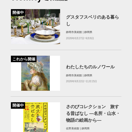
開催中
グスタフスベリのある暮ら
し
静岡市美術館 | 静岡県
2026年6月27日~9月6日
これから開催
わたしたちのルノワール
静岡市美術館 | 静岡県
2026年9月22日~11月15日
開催中
さのびコレクション 旅す
る昔ばなし ―名所・山水・
物語の絵画から―
佐野美術館 | 静岡県