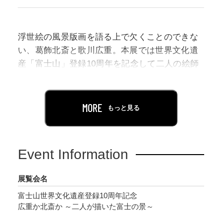
浮世絵の風景版画を語る上で欠くことのできな
い、葛飾北斎と歌川広重。本展では世界文化遺
産「富士山」登録10周年を記念して二人の絵師
が富士山を題材に描いた名作３シリーズ、葛飾
北斎の『冨嶽三十六景』と歌川広重の『不二三
十六景』と『冨士三十六景』を中心に紹介しま
MORE
もっと見る
す。大胆なモチーフの扱いと卓抜な画面構成が
特徴の北斎と、季節や気候の表現を効果的に使
いながら写生に基づく土地固有の景観を描き出
Event Information
した広重。「広重か北斎か」浮世絵界を代表す
る二人の絵師が描いた富士山の景色をお楽しみ
展覧会名
ください。
富士山世界文化遺産登録10周年記念
広重か北斎か ～二人が描いた富士の景～
Part 1：6月6日（火）～7月9日（日）