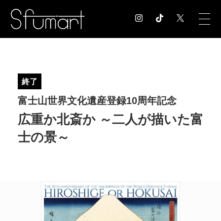
COLUMN
コラム記事
終了
EXHIBITION
富士山世界文化遺産登録10周年記念
展覧会情報
MUSEUM
広重か北斎か ～二人が描いた富
美術館情報
士の景～
NEWS
お知らせ
CONTACT
お問合せ