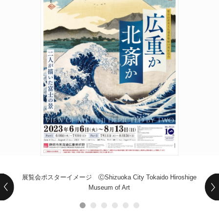
POLICY
COMPANY
展覧会ポスターイメージ ⒸShizuoka City Tokaido Hiroshige
Museum of Art