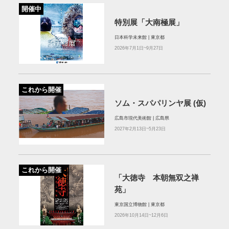
開催中
特別展「大南極展」
日本科学未来館 | 東京都
2026年7月1日~9月27日
これから開催
ソム・スパパリンヤ展 (仮)
広島市現代美術館 | 広島県
2027年2月13日~5月23日
これから開催
「大徳寺 本朝無双之禅
苑」
東京国立博物館 | 東京都
2026年10月14日~12月6日