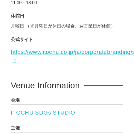
11:00～18:00
きるとも言われており、解決の糸口が見つかり
づらい社会課題となっています。
休館日
月曜日 （※月曜日が休日の場合、翌営業日が休館）
「アートな青果展」は、長年に渡る商習慣で固
定化された規格設定に対して、「規格外野菜
公式サイト
は、本当にこんなにも価値・価格が低いのか」
https://www.itochu.co.jp/ja/corporatebrandin
という問いを投げかけ、現代の価値観で見つめ
直すきっかけを提供します。人においては個
性・ダイバーシティの価値観がアップデートさ
れている現代。生活者一人ひとりが野菜に対し
Venue Information
ても、形が変わっている、傷がある、味わいが
異なることを「価値が劣る」と捉えずに、「価
会場
値ある個性」と捉えることが、フードロス解決
の一助になると考え、規格外野菜の個性をアー
ITOCHU SDGs STUDIO
ティストたちが見つめていきます。そこに潜む
「名作性」が引き出されたアート作品を見て、
主催