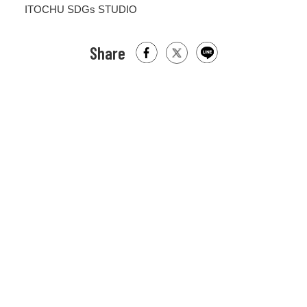
きっと明日から規格外野菜への視点が変わるは
ITOCHU SDGs STUDIO
ずです。
Share
本展では、みなさまに規格外野菜の魅力を感じ
て頂いた上で、規格外野菜とアート作品をその
場で値付けし購入できる青果店コーナーをご用
意しております。尚、販売の売上については、
仕事がない人や働きづらさを抱えている方と、
人手不足の農業をつなげる活動を行なうNPO法
人「農スクール」へ寄付させていただきます。
また、8月31日（野菜の日）に、野菜と重ね煮料
理研究家である戸練ミナ氏による特別イベント
を開催。そのほか野菜アートワークショップも
展示期間中に予定しております。
詳しい参加方法やイベント詳細は、随時公式イ