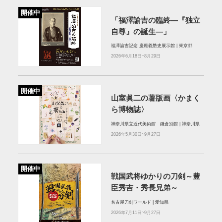
開催中
「福澤諭吉の臨終―『独立
自尊』の誕生―」
福澤諭吉記念 慶應義塾史展示館 | 東京都
2026年6月18日~8月29日
開催中
山室眞二の薯版画〈かまく
ら博物誌〉
神奈川県立近代美術館 鎌倉別館 | 神奈川県
2026年5月30日~9月27日
開催中
戦国武将ゆかりの刀剣～豊
臣秀吉・秀長兄弟～
名古屋刀剣ワールド | 愛知県
2026年7月11日~9月27日