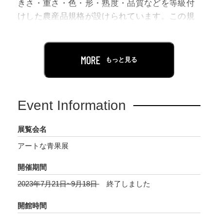
きさ・重さ・色・形・熟度・品質などを等級付
けした農産品規格が設けられています。この規
格から外れた野菜は「規格外野菜」となり当た
り前のように「価値が低い」とされ、大抵の場
合は「出荷の手間に対して収益が見合わない」
MORE
もっと見る
「消費者が敬遠するため採算が合わない」とい
った理由で、出荷されずに廃棄されてしまいま
す。これまでの商習慣で続いてきた厳しい農産
Event Information
品規格は、物流の効率や安全性などの利点があ
る一方で、規格内の農産物をつくるための過剰
展覧会名
生産と過剰廃棄を引き起こしている可能性もあ
アートな青果展
ります。収穫後に出荷されずに廃棄される野菜
は膨大な量にのぼると言われていますが、食品
開催期間
ロスの数値には正確には表されていません。一
2023年7月21日~9月18日
終了しました
方で、規格に満たない野菜が価値・価格が低い
とされるまま市場に多く出回ると、農産物全体
開館時間
の価格下落、農業関係者の大きな収益下落が起