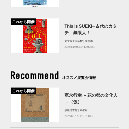
これから開催
This is SUEKI─古代のカタ
チ、無限大！
東京富士美術館 | 東京都
2026年10月3日~12月27日
Recommend
オススメ展覧会情報
これから開催
寛永行幸 －花の都の文化人
－（仮）
泉屋博古館 | 京都府
2026年9月5日~10月18日