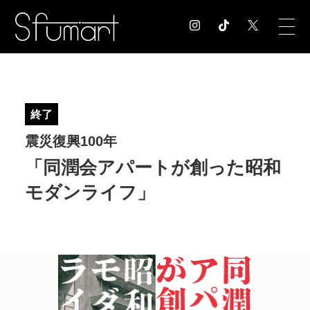
COLUMN
コラム記事
終了
EXHIBITION
震災復興100年
展覧会情報
MUSEUM
「同潤会アパートが創った昭和
美術館情報
モダンライフ」
NEWS
お知らせ
CONTACT
お問合せ