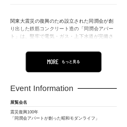
関東大震災の復興のため設立された同潤会が創
り出した鉄筋コンクリート造の「同潤会アパー
ト」は、堅牢で電気・ガス・上下水道が完備さ
れた、日本の先駆けとなる画期的な集合住宅で
した。アパートは人々の暮らし方も大きく変
え、震災禍を乗り越えて立ちあがろうとする都
MORE
もっと見る
市の人々の憧れの的となりました。本展では、
建設当時の同潤会アパートに住む人々のモダン
な暮らしの空間と風景を、当館収蔵の当時の写
Event Information
真や、実際の建物で使われていたガス機器など
の貴重な設備の現物とともに紹介します。
展覧会名
震災復興100年
「同潤会アパートが創った昭和モダンライフ」