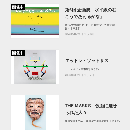
開催中
第6回 企画展「水平線のむ
こうであえるかな」
魔法の文学館（江戸川区角野栄子児童文学
館） | 東京都
2026年4月20日~10月26日
開催中
エットレ・ソットサス
アーティゾン美術館 | 東京都
2026年6月23日~10月4日
THE MASKS 仮面に魅せ
られた人々
静嘉堂＠丸の内（静嘉堂文庫美術館） | 東京都