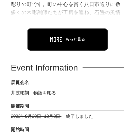
彫りの町です。町の中心を貫く八日市通りに数
多くの木彫刻師たちが工房を連ね、石畳の風情
ある町並みに鑿を打つ槌音を響かせています。
「井波彫刻」は宝暦13年（1763）に始まる瑞泉
MORE
もっと見る
寺(ずいせんじ)再建を起源とし、現在まで260年
に及ぶ伝統を引き継ぐ木彫刻師たちは、地元お
よび周辺地域の寺院や神社、お祭の山車（曳山
Event Information
(ひきやま)）はもちろん、国内の著名な寺社建
築である日光東照宮、京都東本願寺や東京築地
展覧会名
本願寺、近年では2018年に復元された名古屋城
井波彫刻―物語を彫る
本丸御殿でもその腕をふるっています。
開催期間
本展では、大胆な深彫りに高度な木彫刻技術が
2023年9月30日~12月3日
終了しました
凝縮された寺院彫刻、豪華絢爛な祭り屋台を飾
る精緻な曳山彫刻、そして明治期以降に住宅欄
開館時間
間として大きく発展した繊細優美な彫刻欄間な