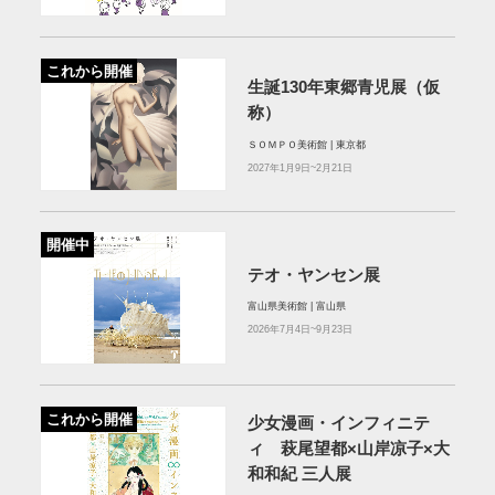
これから開催
生誕130年東郷青児展（仮
称）
ＳＯＭＰＯ美術館 | 東京都
2027年1月9日~2月21日
開催中
テオ・ヤンセン展
富山県美術館 | 富山県
2026年7月4日~9月23日
これから開催
少女漫画・インフィニテ
ィ 萩尾望都×山岸凉子×大
和和紀 三人展