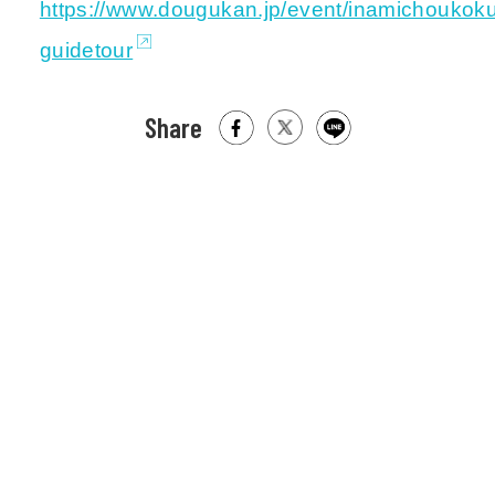
https://www.dougukan.jp/event/inamichoukoku
guidetour
Share