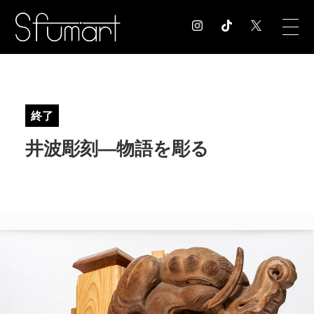
COLUMN
コラム記事
終了
EXHIBITION
井波彫刻―物語を彫る
展覧会情報
MUSEUM
美術館情報
NEWS
お知らせ
CONTACT
お問合せ