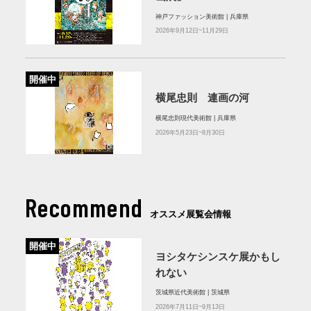
神戸ファッション美術館 | 兵庫県
2026年9月12日~11月29日
開催中
横尾忠則 連画の河
横尾忠則現代美術館 | 兵庫県
2026年5月23日~8月30日
Recommend
オススメ展覧会情報
開催中
ヨシタケシンスケ展かもし
れない
茨城県近代美術館 | 茨城県
2026年7月11日~9月13日