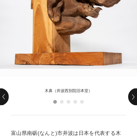
POLICY
COMPANY
木鼻（井波西別院旧本堂）
富山県南砺(なんと)市井波は日本を代表する木