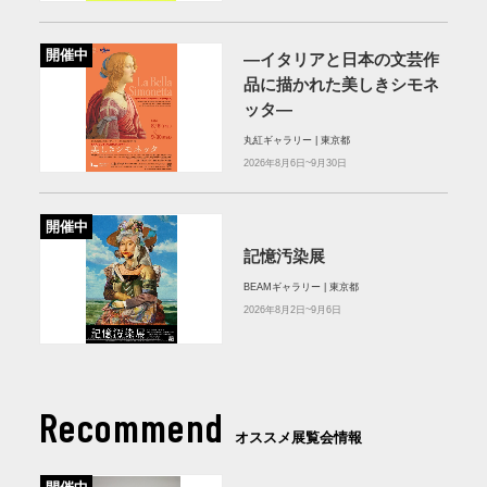
開催中
—イタリアと日本の文芸作
品に描かれた美しきシモネ
ッタ—
丸紅ギャラリー | 東京都
2026年8月6日~9月30日
開催中
記憶汚染展
BEAMギャラリー | 東京都
2026年8月2日~9月6日
Recommend
オススメ展覧会情報