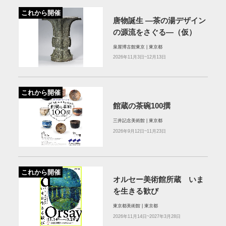
これから開催
唐物誕生 ―茶の湯デザイン
の源流をさぐる―（仮）
泉屋博古館東京 | 東京都
2026年11月3日~12月13日
これから開催
館蔵の茶碗100撰
三井記念美術館 | 東京都
2026年9月12日~11月23日
これから開催
オルセー美術館所蔵 いま
を生きる歓び
東京都美術館 | 東京都
2026年11月14日~2027年3月28日