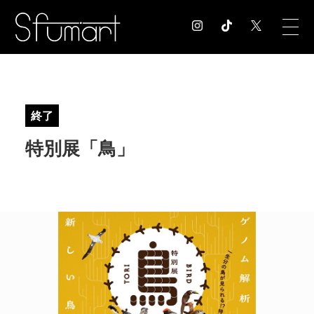
COLUMN
コラム記事
終了
EXHIBITION
特別展「鳥」
展覧会情報
MUSEUM
美術館情報
NEWS
お知らせ
CONTACT
お問合せ