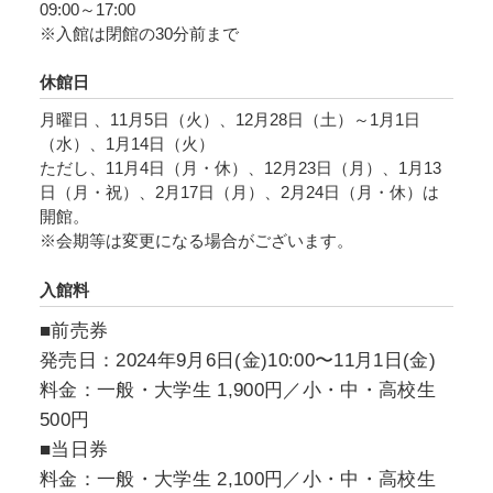
09:00～17:00
で紹介しながら、渡りや托卵、繁殖、採食方法
※入館は閉館の30分前まで
などの鳥類の特徴的な生態、「言葉」や視覚か
らの情報による高い認知能力など鳥類の多様性
休館日
の理解を深め、鳥とともに歩んでいく未来につ
月曜日 、11月5日（火）、12月28日（土）～1月1日
いて考えていきます。
（水）、1月14日（火）
ただし、11月4日（月・休）、12月23日（月）、1月13
圧倒的な標本数と大迫力の展示を通し、鳥類の
日（月・祝）、2月17日（月）、2月24日（月・休）は
開館。
魅力を思う存分お楽しみください。
※会期等は変更になる場合がございます。
入館料
■前売券
発売日：2024年9月6日(金)10:00〜11月1日(金)
料金：一般・大学生 1,900円／小・中・高校生
500円
■当日券
料金：一般・大学生 2,100円／小・中・高校生