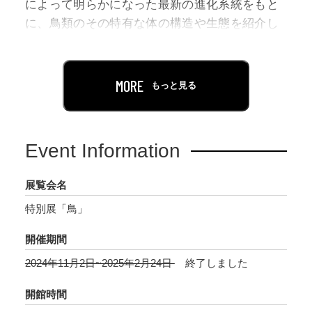
によって明らかになった最新の進化系統をもと
に、鳥類のその特有な体の構造や生態を紹介し
ながら、鳥たちの多種多様な進化の不思議を学
んでいく展覧会です。
MORE
もっと見る
鳥類は、世界的に分布し、調査が比較的容易で
あることから生物多様性の指標になり、鳥類を
知ることは生物多様性や地球環境の保全にとっ
Event Information
ても重要とされています。
家禽やペットとして人間の生活と深く関わって
展覧会名
いるだけでなく、畏敬や愛玩の対象として私た
特別展「鳥」
ちの身近な存在である鳥類の不思議で魅力的な
姿に、科博史上初の鳥類をテーマとした展覧会
開催期間
で迫ります。
2024年11月2日~2025年2月24日
終了しました
展覧会では、鳥類の起源、鳥類の進化と多様性
開館時間
について最新の系統分類をもとに剥製標本など