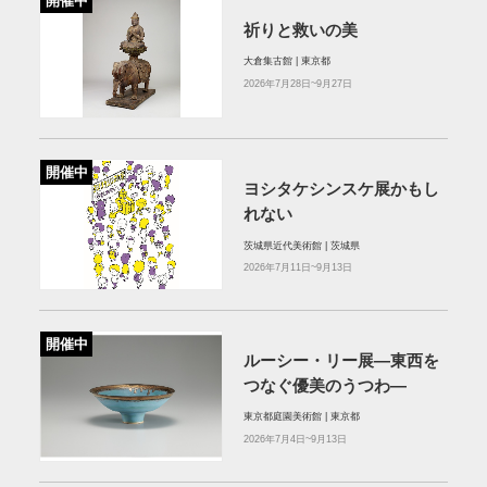
開催中
祈りと救いの美
大倉集古館 | 東京都
2026年7月28日~9月27日
開催中
ヨシタケシンスケ展かもし
れない
茨城県近代美術館 | 茨城県
2026年7月11日~9月13日
開催中
ルーシー・リー展―東西を
つなぐ優美のうつわ―
東京都庭園美術館 | 東京都
2026年7月4日~9月13日