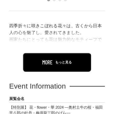
四季折々に咲きこぼれる花々は、古くから日本
人の心を魅了し、愛されてきました。
画家たちにとっても花は魅力的なモティーフで
あり、現在にいたるまで、それぞれの個性が発
揮された傑作が数多く生まれています。
MORE
もっと見る
奥村土牛《醍醐》は、樹齢約170年といわれる京
都・総本山醍醐寺の名木「太閤しだれ桜」をモ
デルとした作品で、絵具を何層にも塗り重ねる
Event Information
ことで生まれた柔らかな色合いは、春の暖かい
陽気を感じさせます。
展覧会名
福田平八郎《牡丹》は、裏彩色を駆使し、牡丹
【特別展】 花・flower・華 2024 ―奥村土牛の桜・福田
の姿を細密に描き出しながら、どこか妖しげな
平八郎の牡丹・梅原龍三郎のばら―