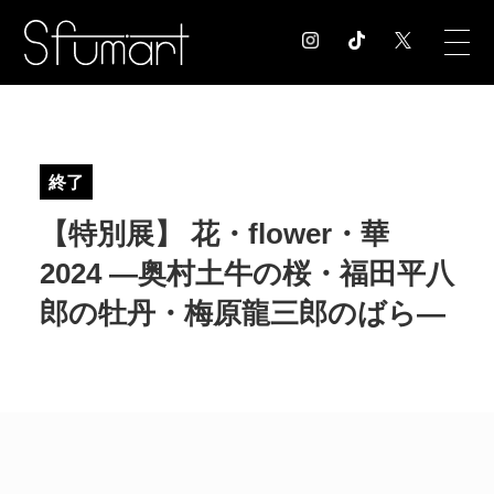
COLUMN
コラム記事
終了
EXHIBITION
【特別展】 花・flower・華
展覧会情報
MUSEUM
2024 ―奥村土牛の桜・福田平八
美術館情報
郎の牡丹・梅原龍三郎のばら―
NEWS
お知らせ
CONTACT
お問合せ