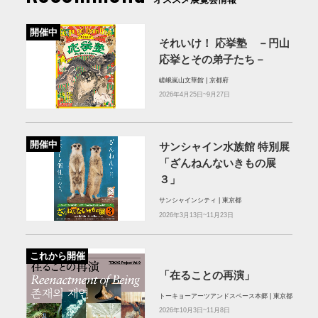
開催中
それいけ！ 応挙塾 －円山
応挙とその弟子たち－
嵯峨嵐山文華館 | 京都府
2026年4月25日~9月27日
開催中
サンシャイン水族館 特別展
「ざんねんないきもの展
３」
サンシャインシティ | 東京都
2026年3月13日~11月23日
これから開催
「在ることの再演」
トーキョーアーツアンドスペース本郷 | 東京都
2026年10月3日~11月8日