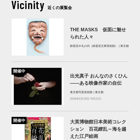
Vicinity
近くの展覧会
THE MASKS 仮面に魅せ
られた人々
静嘉堂＠丸の内（静嘉堂文庫美術館） | 東京都
開催中
出光真子 おんなのさくひん
――ある映像作家の自伝
東京都写真美術館 | 東京都
2026年6月18日~9月21日
開催中
大英博物館日本美術コレク
ション 百花繚乱～海を越
えた江戸絵画