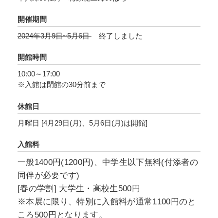
美しさをまとっています。
田能村直入《百花》は、季節の花々を味わうこ
開催期間
とができる画巻で、四季の草花100種を、まるで
2024年3月9日~5月6日
終了しました
植物図鑑のように繊細に表しています。
開館時間
また、本展では日本画とともに、梅原龍三郎
10:00～17:00
《薔薇と蜜柑》や中川一政《薔薇》など、洋画
※入館は閉館の30分前まで
の作品も併せてご紹介します。
日本画だけでなく洋画が加わることで、より一
休館日
層バラエティに富んだ花の表情をお楽しみいた
月曜日 [4月29日(月)、5月6日(月)は開館]
だきながら、華麗なる花の世界をご堪能くださ
入館料
い。
一般1400円(1200円)、中学生以下無料(付添者の
※所蔵表記のない作品は、すべて山種美術館所
同伴が必要です)
蔵です。
[春の学割] 大学生・高校生500円
※本展に限り、特別に入館料が通常1100円のと
ころ500円となります。