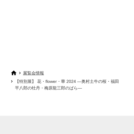
展覧会情報
【特別展】 花・flower・華 2024 ―奥村土牛の桜・福田
平八郎の牡丹・梅原龍三郎のばら―