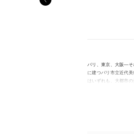
パリ、東京、大阪―そ
に建つパリ市立近代美
はいずれも、大都市の
本展覧会は、そんな3
いユニークな展示を試
れた背景など、自由な
画、素描、写真、デザ
応じて7つの章に分け