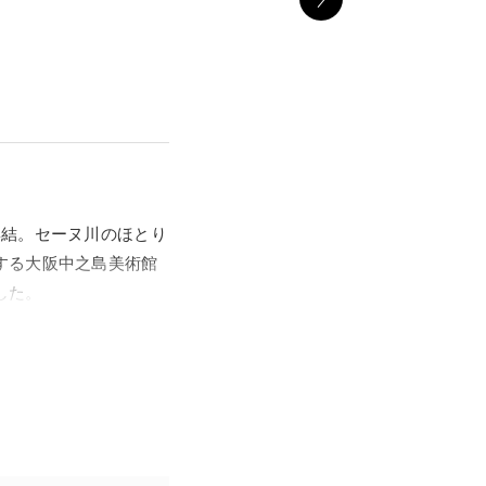
集結。セーヌ川のほとり
する大阪中之島美術館
した。
るという、これまでにな
形、素材、作品が生ま
よる、絵画、彫刻、版
テーマやコンセプトに
たな見方を提案し、その