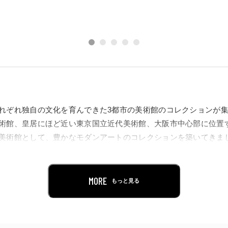
れぞれ独自の文化を育んできた3都市の美術館のコレクションが
術館、皇居にほど近い東京国立近代美術館、大阪市中心部に位置
美術館として、豊かなモダンアートのコレクションを築いてきま
館のコレクションから共通点のある作品でトリオを組み、構成す
みます。時代や流派、洋の東西を越えて、主題やモチーフ、色や
MORE
もっと見る
発想で組まれたトリオの共通点はさまざま。総勢110名の作家に
イン、映像など150点あまりの作品で34のトリオを組み、それを
て紹介することで、20世紀初頭から現代までのモダンアートの新