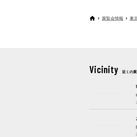
展覧会情報
東
Vicinity
近くの展
これから開催
これから開催