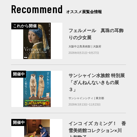
Recommend
オススメ展覧会情報
これから開催
フェルメール 真珠の耳飾
りの少女展
大阪中之島美術館 | 大阪府
2026年8月21日~9月27日
開催中
サンシャイン水族館 特別展
「ざんねんないきもの展
３」
サンシャインシティ | 東京都
2026年3月13日~11月23日
開催中
インコ イズ カミング！ 香
雪美術館コレクション×川