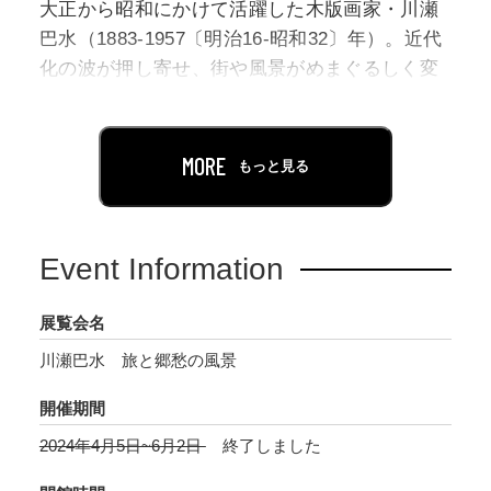
大正から昭和にかけて活躍した木版画家・川瀬
巴水（1883-1957〔明治16-昭和32〕年）。近代
化の波が押し寄せ、街や風景がめまぐるしく変
貌していく時代に、巴水は日本の原風景を求め
て全国を旅し、庶民の生活が息づく四季折々の
風景を描きました。
MORE
もっと見る
巴水とともに木版画制作の道を歩んだのが、新
時代の木版画「新版画」を推進した版元の渡邊
庄三郎（現・渡邊木版美術画舗初代）や彫師、
Event Information
摺師といった職人たちです。四者は一体となっ
て協業し、伝統技術を継承しながらもより高度
展覧会名
な技術の活用を求めました。
川瀬巴水 旅と郷愁の風景
そして新たな色彩や表現に挑み続け、「新版
画」を牽引する存在として人気を博します。
開催期間
2024年4月5日~6月2日
終了しました
本展では、季節や天候、時の移ろいを豊かに表
現し「旅情詩人」とも呼ばれた川瀬巴水の画家