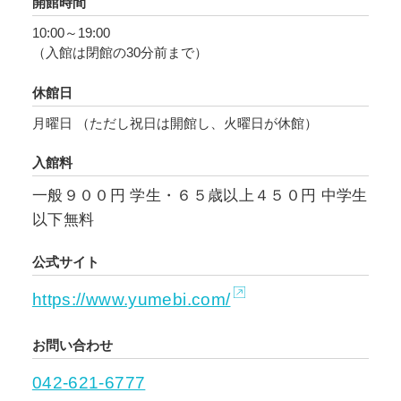
開館時間
としての生涯を、初期から晩年までの代表的な
10:00～19:00
作品とともに紹介します。
（入館は閉館の30分前まで）
まとめて観る機会の少ない連作（シリーズ）も
休館日
含め150点あまりを展示し、叙情的な巴水の世界
月曜日 （ただし祝日は開館し、火曜日が休館）
へと誘います。
入館料
一般９００円 学生・６５歳以上４５０円 中学生
以下無料
公式サイト
https://www.yumebi.com/
お問い合わせ
042-621-6777