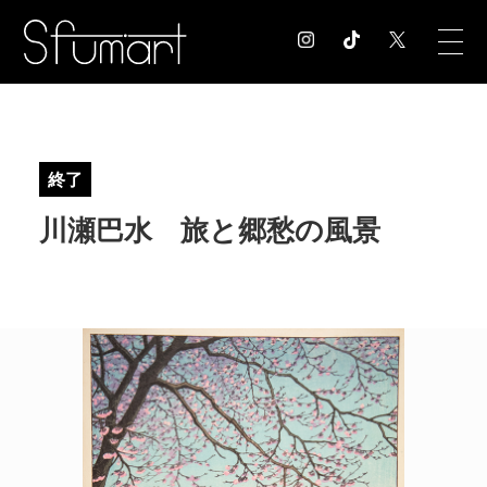
COLUMN
コラム記事
終了
EXHIBITION
川瀬巴水 旅と郷愁の風景
展覧会情報
MUSEUM
美術館情報
NEWS
お知らせ
CONTACT
お問合せ