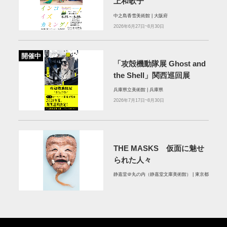
上和歌子
中之島香雪美術館 | 大阪府
2026年6月27日~8月30日
開催中
「攻殻機動隊展 Ghost and
the Shell」関西巡回展
兵庫県立美術館 | 兵庫県
2026年7月17日~8月30日
THE MASKS 仮面に魅せ
られた人々
静嘉堂＠丸の内（静嘉堂文庫美術館） | 東京都