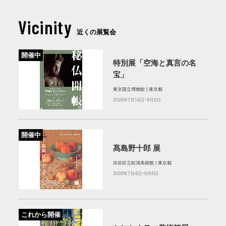
Vicinity
近くの展覧会
開催中
特別展「空海と真言の名
宝」
東京国立博物館 | 東京都
2026年7月14日~9月6日
開催中
髙島野十郎 展
渋谷区立松濤美術館 | 東京都
2026年7月4日~9月6日
これから開催