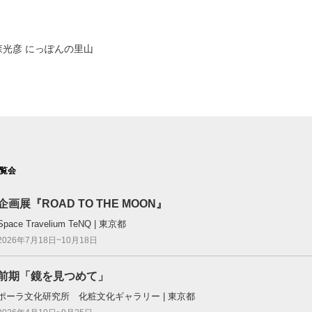
森光彦 にっぽんの里山
覧会
企画展『ROAD TO THE MOON』
Space Travelium TeNQ | 東京都
2026年7月18日~10月18日
前期「鏡を見つめて」
ポーラ文化研究所 化粧文化ギャラリー | 東京都