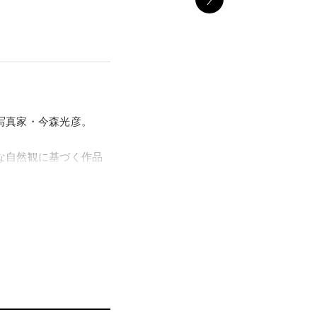
写真家・今森光彦。
な自然観に基づく作品
中心に、自然と人との
。