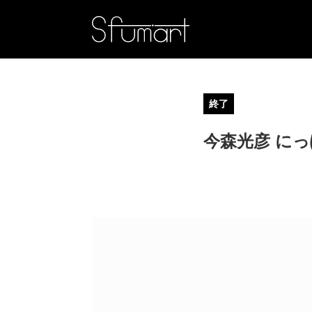
終了
今森光彦 に