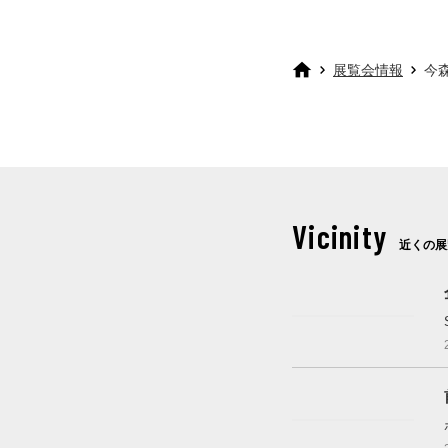
展覧会情報
今
Vicinity
近くの展
開催中
開催中