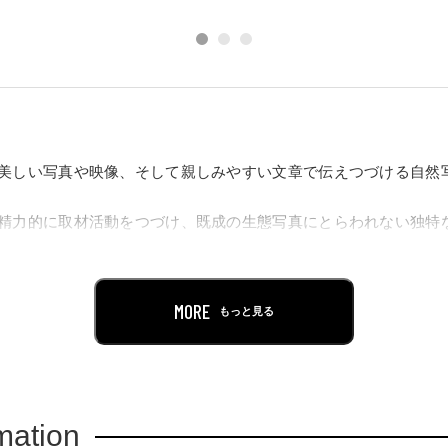
美しい写真や映像、そして親しみやすい文章で伝えつづける自然
精力的に取材活動をつづけ、既成の生態写真にとらわれない独特
得る今森ですが、ライフワークとして、故郷である琵琶湖周辺を
出される日本の「里山」の撮影も続けてきました。
MORE
もっと見る
の集大成として、過去最大の約190点を一挙紹介する展覧会です
mation