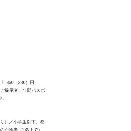
）
上 350（280）円
券ご提示者、年間パスポ
金。
り）／小学生以下、都
の介護者（2名まで）