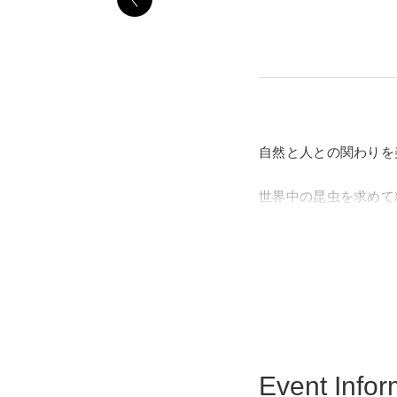
自然と人との関わりを
世界中の昆虫を求めて
が、内外で高い評価を
絶妙なバランスで生み
本展は、その「里山」
Event Infor