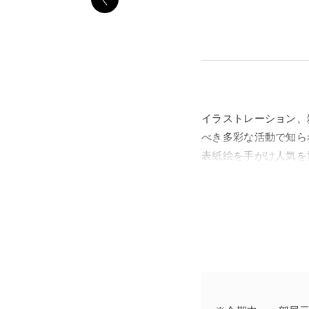
イラストレーション、
べき多彩な活動で知られ
表紙絵を手がけ人気を
強まる中で同誌を去る
の翌年の1946年に
ゆ』、『女の部屋』な
中原の生誕111年目
め、デザインした衣服
「再び人々が夢と希望