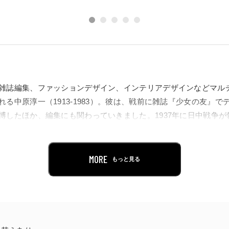
雑誌編集、ファッションデザイン、インテリアデザインなどマル
る中原淳一（1913-1983）。彼は、戦前に雑誌『少女の友』
博したほか、編集にも関わっていきました。1937年に日中戦争
ことを余儀なくされます。しかし、中原の雑誌制作への情熱は絶
は自身が編集長を務める『それいゆ』を創刊。その後も『ひまわり
どの雑誌を手がけていきました。
MORE
もっと見る
を記念し開催される本展では、こうした数々の雑誌に掲載された挿
、アーティストとして制作した絵画や人形など、中原の仕事の全
を持って、美しい暮らしを志せる本をつくりたい」という想いの