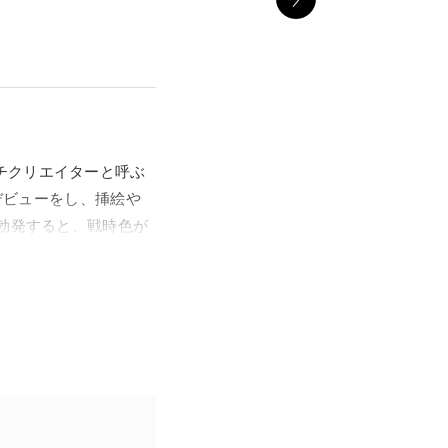
チクリエイターと呼ぶ
でデビューをし、挿絵や
が勃発すると、戦時色が
えることはなく、終戦
』、『ジュニアそれい
絵や表紙の原画をはじ
貌に迫ります。
もと、中原が生み出し