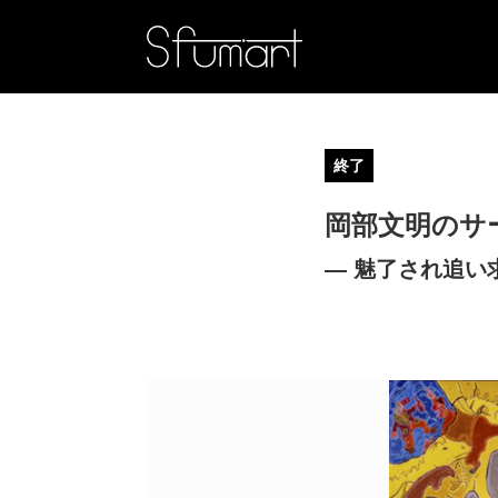
終了
岡部文明のサ
― 魅了され追い求