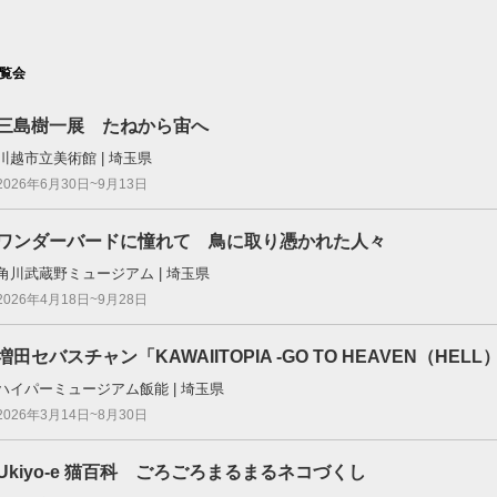
覧会
三島樹一展 たねから宙へ
川越市立美術館 | 埼玉県
2026年6月30日~9月13日
ワンダーバードに憧れて 鳥に取り憑かれた人々
角川武蔵野ミュージアム | 埼玉県
2026年4月18日~9月28日
増田セバスチャン「KAWAIITOPIA -GO TO HEAVEN（HELL
ハイパーミュージアム飯能 | 埼玉県
2026年3月14日~8月30日
Ukiyo-e 猫百科 ごろごろまるまるネコづくし