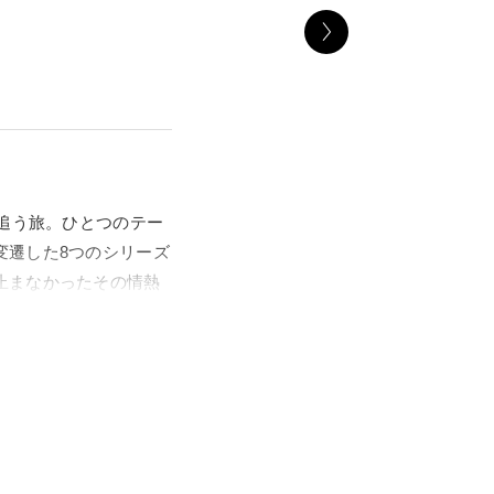
を追う旅。ひとつのテー
変遷した8つのシリーズ
止まなかったその情熱
を展示。