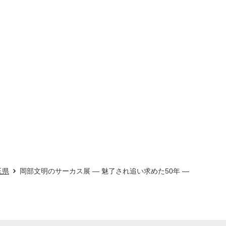
玉県
岡部文明のサーカス展 ― 魅了され追い求めた50年 ―