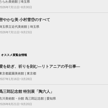
うらわ美術館 | 埼玉県
2026年7月11日~8月30日
密やかな美 小村雪岱のすべて
埼玉県立近代美術館 | 埼玉県
2026年7月11日~9月23日
オススメ展覧会情報
愛を紡ぎ、祈りを刻む―リトアニアの手仕事―
東京都庭園美術館 | 東京都
2027年1月16日~3月28日
爲三郎記念館 特別展「陶六人」
古川美術館・分館 爲三郎記念館 | 愛知県
2026年8月21日~9月20日