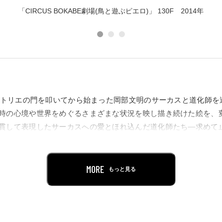
「CIRCUS BOKABE劇場(鳥と遊ぶピエロ)」 130F 2014年
のアトリエの門を叩いてから始まった岡部文明のサーカスと道化師
時の心境や世界をめぐるさまざまな状況を映し描き続けた絵を、
貫して表現したサーカスへの愛とほれ込んだ道化師たち―求めて
作65点、小品72点(油彩、水彩、アクリル、ペン画)合計137点
MORE
もっと見る