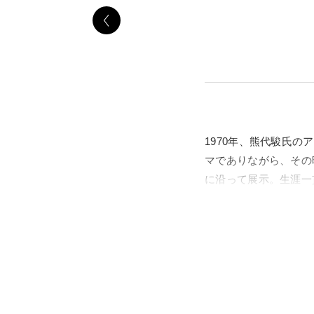
1970年、熊代駿氏
マでありながら、その
に沿って展示。生涯一
に迫り足跡をたどる。大