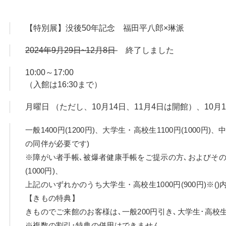
与えた古典として、琳派にも着目します。デザインセンスが光る伝
【特別展】没後50年記念 福田平八郎×琳派
成と緻密な描写を融合させた酒井抱一《秋草鶉図》【重要美術品
彩な魅力をご堪能ください。
2024年9月29日~12月8日
終了しました
基本にした装飾画」と語った近代の福田平八郎と、意匠性や装飾
10:00～17:00
が時空を超えて交差する特別な機会となる展覧会です。
（入館は16:30まで）
月曜日 （ただし、10月14日、11月4日は開館）、10月1
品は、すべて山種美術館蔵。
一般1400円(1200円)、大学生・高校生1100円(1000円
の同伴が必要です)
※障がい者手帳､被爆者健康手帳をご提示の方､およびその介助
(1000円)、
上記のいずれかのうち大学生・高校生1000円(900円)※(
【きもの特典】
きものでご来館のお客様は､一般200円引き､大学生･高校生
※複数の割引･特典の併用はできません。