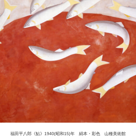
POLICY
COMPANY
福田平八郎《鮎》1940(昭和15)年 絹本・彩色 山種美術館