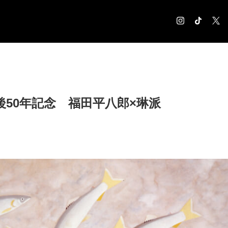
COLUMN
コラム記事
EXHIBITION
後50年記念 福田平八郎×琳派
展覧会情報
MUSEUM
美術館情報
NEWS
お知らせ
CONTACT
お問合せ