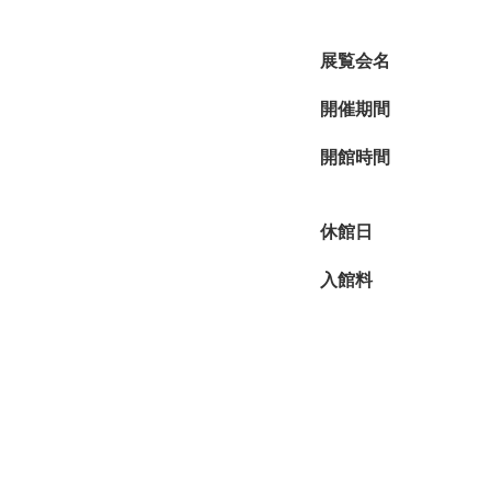
また、平八郎に影響を
展覧会名
図》、装飾的な画面構
愛した琳派の造形の多
開催期間
自身の作風を「写実を
開館時間
琳派。2つの芸術世界
休館日
※所蔵先表記のない作
入館料