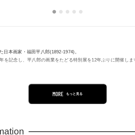
本画家・福田平八郎(1892-1974)。
0年を記念し、平八郎の画業をたどる特別展を12年ぶりに開催しま
八郎は、京都に出て京都市立美術工芸学校、京都市立絵画専門学校に学
果たしました。大正期はモティーフを入念に観察し、写実的に表
と、単純な色面と大胆な構図による独自の芸術を確立していきま
MORE
もっと見る
密描写により写実を極めた大正期の代表作《牡丹》から、造形の
が融合した《筍》、丸みを帯びた餅と直線的な形の折り鶴との対
絶筆とされる《彩秋遊鷽》(個人蔵)まで、初期から晩年にいたる優
mation