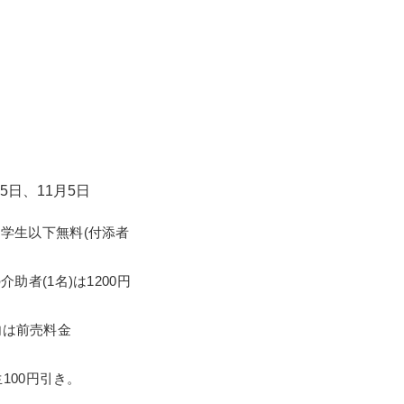
 俵屋宗達《槙楓
】をはじめ、平八郎も
性に富んだ江戸時代の
5日、11月5日
)、中学生以下無料(付添者
者(1名)は1200円
)内は前売料金
100円引き。