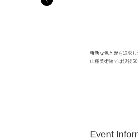
斬新な色と形を追求した日
山種美術館では没後5
大分に生まれた福田平
年には帝展に初入選を
ましたが、昭和に入る
本展では、徹底した細
とデザイン的な竹の葉
餅三鶴》(個人蔵)、
Event Infor
ます。