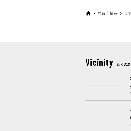
展覧会情報
東
Vicinity
近くの展
開催中
これから開催