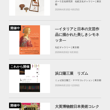
ポーラ文化研究所 化粧文化ギャラリー | 東京
都
2026年4月10日~9月25日
開催中
—イタリアと日本の文芸作
品に描かれた美しきシモネ
ッタ—
丸紅ギャラリー | 東京都
2026年8月6日~9月30日
これから開催
浜口陽三展 リズム
ミュゼ浜口陽三・ヤマサコレクション | 東京都
2026年9月12日~12月6日
開催中
大英博物館日本美術コレク