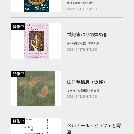
横浜美術館 | 神奈川県
2026年8月1日~11月23日
開催中
世紀末パリの煌めき
茅ヶ崎市美術館 | 神奈川県
2026年6月17日~8月23日
開催中
山口華楊展（仮称）
ＳＯＭＰＯ美術館 | 東京都
2026年7月11日~8月30日
開催中
ベルナール・ビュフェと写
真