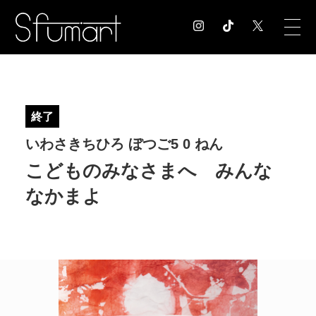
COLUMN
コラム記事
終了
EXHIBITION
いわさきちひろ ぼつご5 0 ねん
展覧会情報
MUSEUM
こどものみなさまへ みんな
美術館情報
なかまよ
NEWS
お知らせ
CONTACT
お問合せ