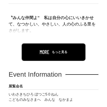
〝みんな仲間よ” 私は自分の心にいいきかせ
て、なつかしい、やさしい、人の心のふる里を
さがします。
絵本の中にそれがちゃんとしまってあるので
す。
MORE
もっと見る
いわさきちひろ 1972年
このことばは、いわさきちひろが、自身の絵本
Event Information
に寄せてつづったものです。改めてちひろが絵
本を通してわたしたちに伝えたかったことを見
展覧会名
つめ直し、ちひろのことばから「みんな まか
いわさきちひろ ぼつご5 0 ねん
まよ」を展覧会のタイトルにしました。「へい
こどものみなさまへ みんな なかまよ
わ」をテーマにした本展では、さまざまな「問