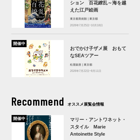
ション 百花繚乱～海を越
えた江戸絵画
東京都美術館 | 東京都
2026年7月25日~10月18日
開催中
おでかけ子ザメ展 おもて
なSEAツアー
松屋銀座 | 東京都
2026年7月22日~8月11日
Recommend
オススメ展覧会情報
開催中
マリー・アントワネット・
スタイル Marie
Antoinette Style