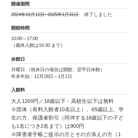
い」をデザインしてきた塩瀬隆之氏の協力を得
開催期間
て、ちひろの絵を起点として、子どもから大人
2024年10月12日~2025年1月31日
終了しました
まであらゆる人が、ひとりひとりの個性を大切
にし、ともに「へいわ」をつくるための手がか
開館時間
りを探します。「問い」は、多様な人々を深い
10:00～17:00
学びへと誘います。いっしょに考えて「へい
（最終入館は16:30 まで）
わ」のかけら（ピース）を集めていきましょ
う。
休館日
月曜日 （祝休日の場合は開館、翌平日休館）
年末年始：12月28日～1月1日
入館料
大人1200円／18歳以下・高校生以下は無料
※団体（有料入館者10名以上）、65歳以上、学
生の方、保護者割引（同伴する18歳以下の子ど
も1名につき2名まで）は900円
※障害者手帳ご提示の方とその介添えの方（1