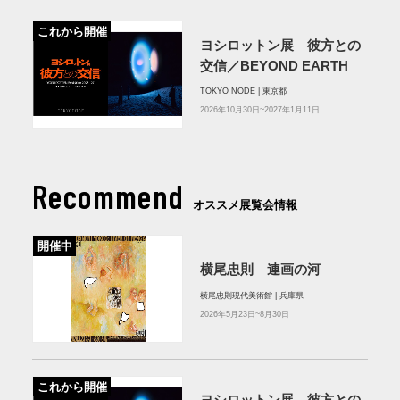
これから開催
ヨシロットン展 彼方との
交信／BEYOND EARTH
TOKYO NODE | 東京都
2026年10月30日~2027年1月11日
Recommend
オススメ展覧会情報
開催中
横尾忠則 連画の河
横尾忠則現代美術館 | 兵庫県
2026年5月23日~8月30日
これから開催