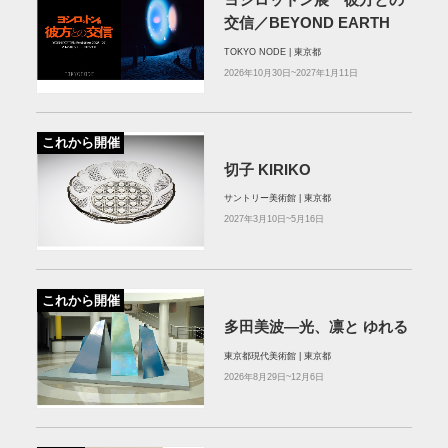
ヨシロットン展 彼方との
交信／BEYOND EARTH
TOKYO NODE | 東京都
2026年10月30日~2027年1月11日
これから開催
切子 KIRIKO
サントリー美術館 | 東京都
2027年3月10日~5月16日
これから開催
多田美波―光、凛と ゆれる
東京都現代美術館 | 東京都
2026年8月29日~12月6日