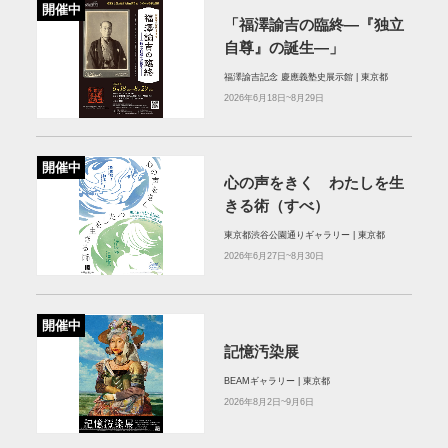
開催中
「福澤諭吉の臨終―『独立
自尊』の誕生―」
福澤諭吉記念 慶應義塾史展示館 | 東京都
2026年6月18日~8月29日
開催中
心の声をきく わたしを生
きる術（すべ）
東京都渋谷公園通りギャラリー | 東京都
2026年6月27日~8月30日
開催中
記憶汚染展
BEAMギャラリー | 東京都
2026年8月2日~9月6日