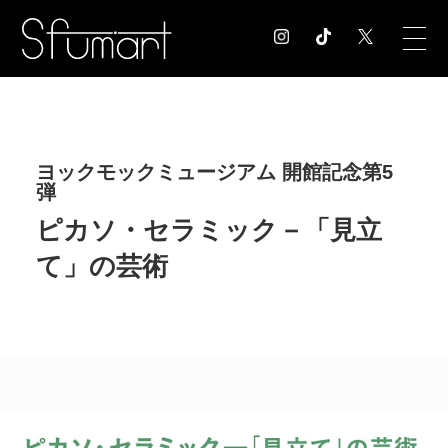
COLUMN
コラム記事
ヨックモックミュージアム 開館記念第5
EXHIBITION
弾
展覧会情報
ピカソ・セラミック－「見立
MUSEUM
美術館情報
て」の芸術
NEWS
お知らせ
CONTACT
お問合せ