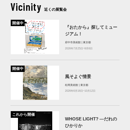
Vicinity
近くの展覧会
開催中
『おたから』探してミュー
ジアム！
府中市美術館 | 東京都
2026年7月25日~9月6日
開催中
風そよぐ情景
松岡美術館 | 東京都
2026年6月16日~10月12日
これから開催
WHOSE LIGHT? —だれの
ひかりか