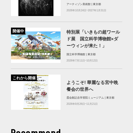
アーティゾン美術館 | 東京都
2026年10月24日~2027年1月31日
開催中
特別展「いきもの超ワール
ド展 国立科学博物館×ダ
ーウィンが来た！」
国立科学博物館 | 東京都
2026年7月11日~10月12日
これから開催
ようこそ! 華麗なる宮中晩
餐会の世界へ
霞会館記念学習院ミュージアム | 東京都
2026年9月26日~11月21日
Recommend