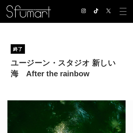
COLUMN
コラム記事
終了
EXHIBITION
ユージーン・スタジオ 新しい
展覧会情報
MUSEUM
海 After the rainbow
美術館情報
NEWS
お知らせ
CONTACT
お問合せ