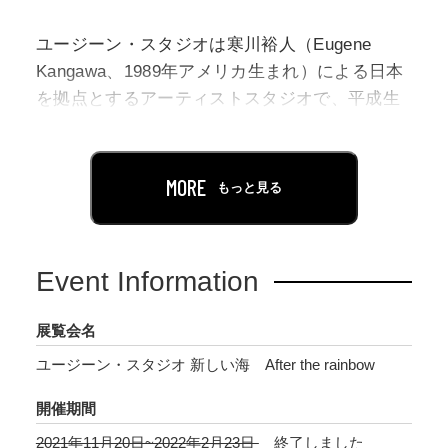
ユージーン・スタジオは寒川裕人（Eugene
Kangawa、1989年アメリカ生まれ）による日本
を拠点とするアーティストスタジオで、平成生
まれの作家としては東京都現代美術館初となる
個展を開催します。
MORE
もっと見る
本展では、平面作品から大型インスタレーショ
ン、映像作品、彫刻作品等で構成し、代表作
〈ホワイトペインティング〉シリーズ（2017-）
Event Information
や《善悪の荒野》（2017）から未発表の最新作
までを一堂に展示。ユージーン・スタジオの多
展覧会名
岐にわたる活動に通底する視点や発想、哲学を
ユージーン・スタジオ 新しい海 After the rainbow
ひも解きます。
開催期間
2021年11月20日~2022年2月23日
終了しました