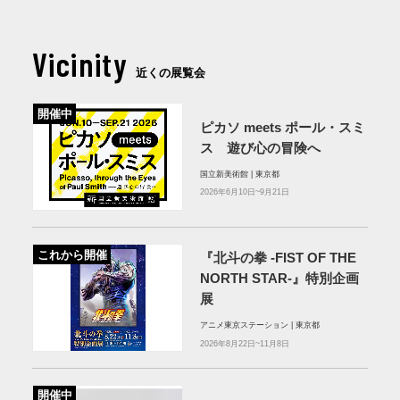
Vicinity
近くの展覧会
開催中
ピカソ meets ポール・スミ
ス 遊び心の冒険へ
国立新美術館 | 東京都
2026年6月10日~9月21日
これから開催
『北斗の拳 -FIST OF THE
NORTH STAR-』特別企画
展
アニメ東京ステーション | 東京都
2026年8月22日~11月8日
開催中