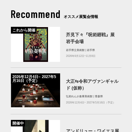
Recommend
オススメ展覧会情報
これから開催
芥見下々『呪術廻戦』展
岩手会場
岩手県立美術館 | 岩手県
2026年9月12日~11月8日
2026年12⽉4⽇~ 2027年5
⽉16⽇（予定）
⼤正⇆令和アヴァンギャル
ド (仮称）
弘前れんが倉庫美術館 | 青森県
2026年12⽉4⽇~ 2027年5⽉16⽇（予定）
開催中
アンドリュー・ワイエス展