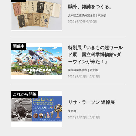
鷗外、雑誌をつくる。
文京区立森鷗外記念館 | 東京都
2026年7月5日~9月30日
開催中
特別展「いきもの超ワール
ド展 国立科学博物館×ダ
ーウィンが来た！」
国立科学博物館 | 東京都
2026年7月11日~10月12日
これから開催
リサ・ラーソン 追悼展
東京都
2026年9月25日~10月12日