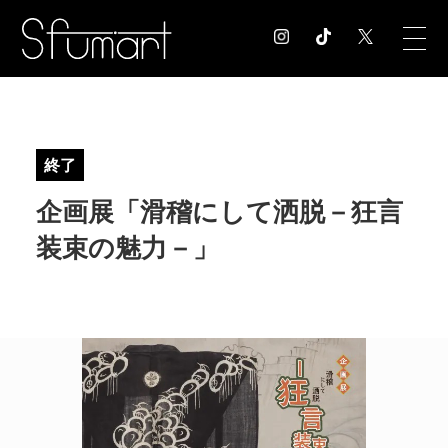
COLUMN
コラム記事
終了
EXHIBITION
企画展「滑稽にして洒脱－狂言
展覧会情報
MUSEUM
装束の魅力－」
美術館情報
NEWS
お知らせ
CONTACT
お問合せ