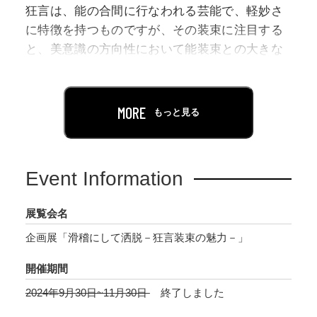
狂言は、能の合間に行なわれる芸能で、軽妙さ
に特徴を持つものですが、その装束に注目する
と、美意識の方向性において能装束との大きな
違いが感じ取れます。唐織や金襴、縫い取り織
などの紋織物の生地で仕立てられることが多い
能装束とは対照的に、狂言装束においては、麻
MORE
もっと見る
や平絹といった平面的な生地にもっぱら染で模
様が平面的に表現される点を特徴として指摘で
きるでしょう。主に下級武士や庶民的な人々の
Event Information
日常的な出来事を軽妙な動きで描写する狂言
は、そもそも出発点から芸能として表現しよう
展覧会名
とするものが能とは異なっているのです。特に
企画展「滑稽にして洒脱－狂言装束の魅力－」
素襖や長裃には型染によるしゃれた反復模様が
多く見られ、また半袴と組み合わせて用いられ
開催期間
る肩衣には、観客の意表をつくような大胆奇抜
2024年9月30日~11月30日
終了しました
な模様や可笑しみを誘うような模様が多く見ら
れます。