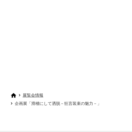
展覧会情報
企画展「滑稽にして洒脱－狂言装束の魅力－」