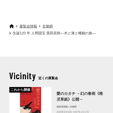
展覧会情報
京都府
生誕120 年 人間国宝 黒田辰秋―木と漆と螺鈿の旅―
Vicinity
近くの展覧会
これから開催
愛のカタチ －幻の春画《稚
児草紙》公開－
福田美術館 | 京都府
2026年9月18日~2027年1月17日