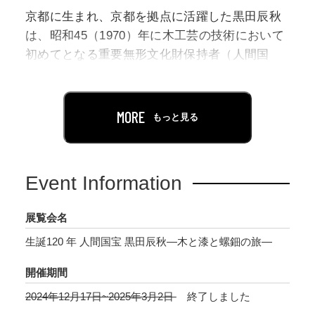
京都に生まれ、京都を拠点に活躍した黒田辰秋
は、昭和45（1970）年に木工芸の技術において
初めてとなる重要無形文化財保持者（人間国
宝）に認定された日本を代表する木漆工芸家で
す。その制作は、当時一般的であった分業制に
疑問を持ち、図案制作、素地作りから加飾まで
MORE
もっと見る
を一貫して自身で行うもので、実用性と装飾
性、素材の特性を一体化させたところに生命感
にあふれた独自の創作世界を切り開きました。
Event Information
古典に根差したその活動は、民藝運動と関係づ
けて語られることが多いものの、黒田はあくま
展覧会名
でも自身を「個人作家」としてみなしており、
生誕120 年 人間国宝 黒田辰秋―木と漆と螺鈿の旅―
自身が生み出した作品ひとつが「地球と代えら
れる」だけの価値を有しているかということを
開催期間
常に問いかけていました。
2024年12月17日~2025年3月2日
終了しました