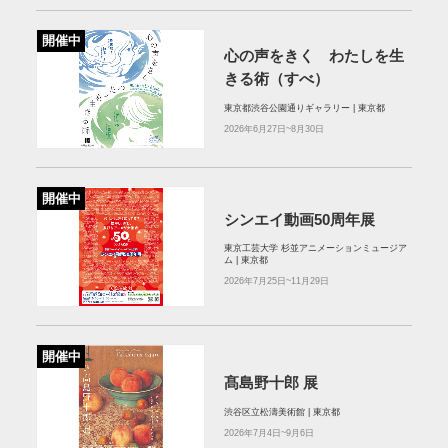
開催中
心の声をきく わたしを生
きる術（すべ）
東京都渋谷公園通りギャラリー | 東京都
2026年6月27日~8月30日
開催中
シンエイ動画50周年展
東京工芸大学 杉並アニメーションミュージア
ム | 東京都
2026年7月25日~11月29日
開催中
髙島野十郎 展
渋谷区立松濤美術館 | 東京都
2026年7月4日~9月6日