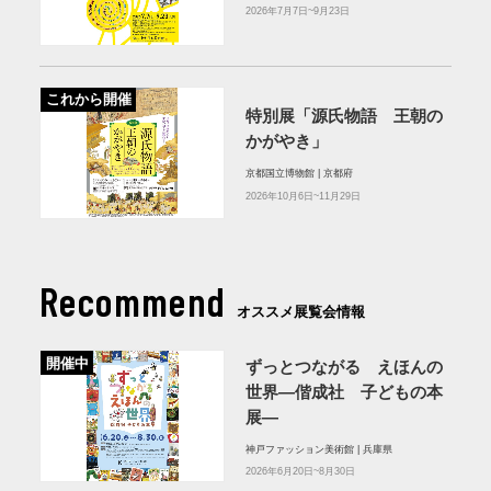
2026年7月7日~9月23日
これから開催
特別展「源氏物語 王朝の
かがやき」
京都国立博物館 | 京都府
2026年10月6日~11月29日
Recommend
オススメ展覧会情報
開催中
ずっとつながる えほんの
世界―偕成社 子どもの本
展―
神戸ファッション美術館 | 兵庫県
2026年6月20日~8月30日