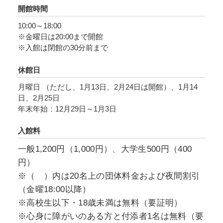
本展は、黒田辰秋の生誕120 年を記念して開催
開館時間
するもので、初期から晩年までの代表作を通じ
10:00～18:00
て日本工芸史に確かな足跡を残した作家の生涯
※金曜日は20:00まで開館
および造形思考を紹介します。
※入館は閉館の30分前まで
休館日
月曜日 （ただし、1月13日、2月24日は開館）、1月14
日、2月25日
年末年始：12月29日～1月3日
入館料
一般1,200円（1,000円）、大学生500円（400
円）
※（ ）内は20名上の団体料金および夜間割引
（金曜18:00以降）
※高校生以下・18歳未満は無料（要証明）
※心身に障がいのある方と付添者1名は無料（要