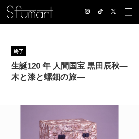
COLUMN
コラム記事
終了
EXHIBITION
生誕120 年 人間国宝 黒田辰秋―
展覧会情報
MUSEUM
木と漆と螺鈿の旅―
美術館情報
NEWS
お知らせ
CONTACT
お問合せ