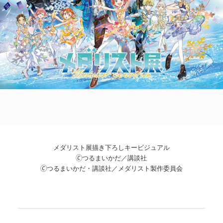
POLICY
COMPANY
メダリスト展描き下ろしキービジュアル
🄫つるまいかだ／講談社
🄫つるまいかだ・講談社／メダリスト製作委員会