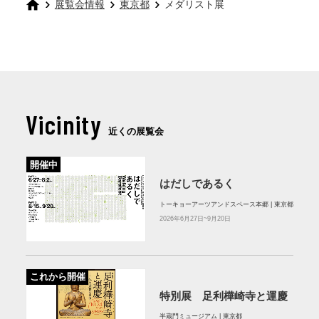
展覧会情報
東京都
メダリスト展
Vicinity
近くの展覧会
開催中
はだしであるく
トーキョーアーツアンドスペース本郷 | 東京都
2026年6月27日~9月20日
これから開催
特別展 足利樺崎寺と運慶
半蔵門ミュージアム | 東京都