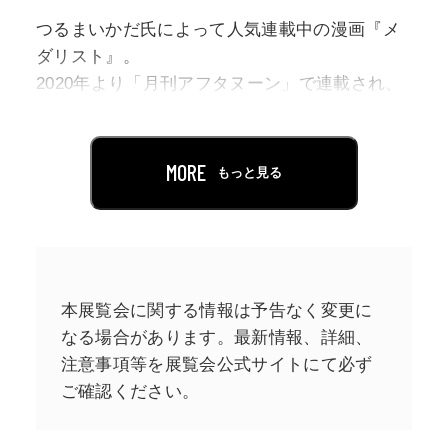
つるまいかだ氏によって人気連載中の漫画『メ
ダリスト』。
2020年より「月刊アフタヌーン」で連載され、
「次にくるマンガ大賞 2022」コミックス部門で
1位を受賞するなど、数々の賞を受賞している今
話題のコミックスです。2025年1月からはTVア
MORE
もっと見る
ニメの放送も開始し話題となっており、ますま
す注目が集まっています。
本展は、『メダリスト』初の展覧会です。つる
まいかだ氏が本展のために新たに描き下ろした
本展覧会に関する情報は予告なく変更に
イラストをはじめ、原作の名シーンの数々や、
なる場合があります。最新情報、詳細、
作品の世界観の再現展示、選りすぐりのアニメ
注意事項等を展覧会公式サイトにて必ず
名シーン映像も登場し、『メダリスト』の面白
ご確認ください。
さ、そして同時にフィギュアスケートの面白さ
も感じて頂ける展覧会です。描き下ろしイラス