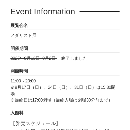
トを使用した本展オリジナルグッズも多数販売
Event Information
予定。
松屋銀座・イベントスクエアを皮切りに、その
展覧会名
後全国巡回も予定しています。
メダリスト展
原作からアニメまで、『メダリスト』の魅力が
開催期間
集結した展覧会です。
2025年8月13日~9月2日
終了しました
開館時間
11:00～20:00
※8月17日（日）、24日（日）、31日（日）は19:30閉
場
※最終日は17:00閉場（最終入場は閉場30分前まで）
入館料
【券売スケジュール】