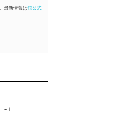
。最新情報は
館公式
。－｣