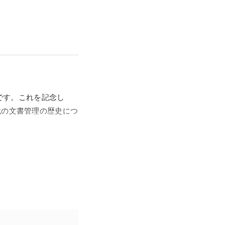
年です。これを記念し
代の文書管理の歴史につ
に関する制度が整備さ
が制定されます。その
、公文書の保存、公開
文書館法、平成21年には
心に、同館所蔵資料か