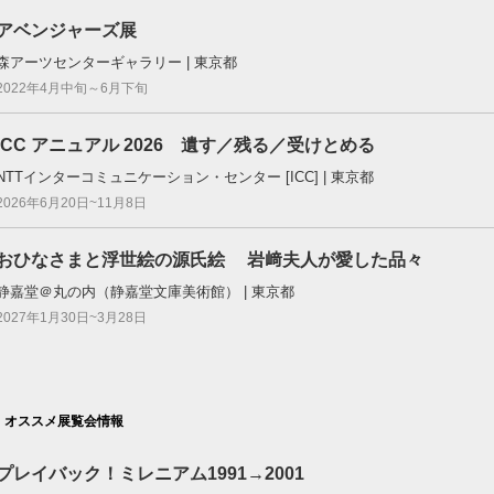
アベンジャーズ展
森アーツセンターギャラリー | 東京都
2022年4月中旬～6月下旬
ICC アニュアル 2026 遺す／残る／受けとめる
NTTインターコミュニケーション・センター [ICC] | 東京都
2026年6月20日~11月8日
おひなさまと浮世絵の源氏絵 岩﨑夫人が愛した品々
静嘉堂＠丸の内（静嘉堂文庫美術館） | 東京都
2027年1月30日~3月28日
オススメ展覧会情報
プレイバック！ミレニアム1991→2001