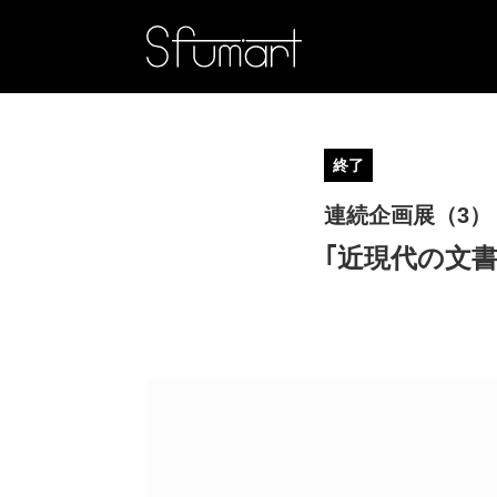
終了
連続企画展（3）
｢近現代の文