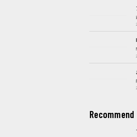
2022年4月中旬～6月下
旬
開催中
これから開催
Recommend