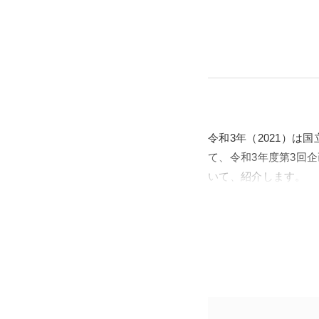
令和3年（2021）は
て、令和3年度第3回
いて、紹介します。
明治維新後、新政府は
れ、明治40年（19
後、災害や戦災に見舞
について関心が高まり、
公文書管理法が公布さ
ら描きます。