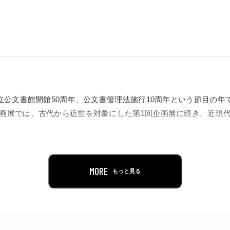
国立公文書館開館50周年、公文書管理法施行10周年という節目の
企画展では、古代から近世を対象にした第1回企画展に続き、近現
文書の整理、保存に着手しました。法律等の公布や公文書の管理
07）には詔書や勅書の書式や様式を定めた公式令（こうしきれい）
MORE
もっと見る
われながらも、公文書の管理は続けられました。昭和30年代以降
昭和62年（1987）に公文書館法、平成11年（1999）に国立公
れ、現在に至ります。本展では、内閣の文書管理制度の変遷を中