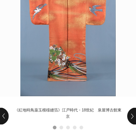
POLICY
COMPANY
《紅地時鳥薬玉模様縫箔》江戸時代・18世紀 泉屋博古館東
京