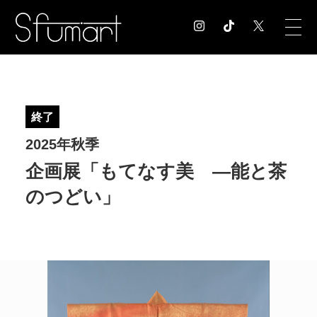
COLUMN
コラム記事
終了
EXHIBITION
2025年秋季
展覧会情報
MUSEUM
企画展「もてなす美 ―能と茶
美術館情報
のつどい」
NEWS
お知らせ
CONTACT
お問合せ