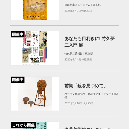
東洋文庫ミュージアム | 東京都
2026年6月3日~9月23日
開催中
あなたも目利きに! 竹久夢
二入門 展
竹久夢二美術館 | 東京都
2026年7月4日~9月27日
開催中
前期「鏡を見つめて」
ポーラ文化研究所 化粧文化ギャラリー | 東京
都
2026年4月10日~9月25日
これから開催