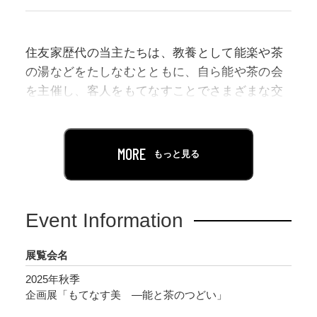
住友家歴代の当主たちは、教養として能楽や茶
の湯などをたしなむとともに、自ら能や茶の会
を主催し、客人をもてなすことでさまざまな交
流関係を築いてきました。本展では、そうした
もてなしの場で用いるために集められた、能や
茶にまつわるコレクションを紹介します。
MORE
もっと見る
能関係の諸道具は、多くが15代当主・住友吉左
衞門友純（号・春翠）により集められたもの
Event Information
で、そのコレクション形成には、能楽師・大西
亮太郎（1866-1931）が大きく寄与しました。コ
展覧会名
レクションのなかには、春翠が実際に身に着け
2025年秋季
舞を舞ったと考えられる装束や、7代当主・友輔
企画展「もてなす美 ―能と茶のつどい」
が演能で使用したと考えられる能面など、歴代