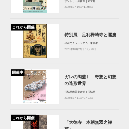
サントリー美術館 | 東京都
2026年9月16日~11月8日
これから開催
特別展 足利樺崎寺と運慶
半蔵門ミュージアム | 東京都
2026年10月24日~12月20日
開催中
ガレの陶芸Ⅱ 奇想と幻想
の造形世界
茨城県陶芸美術館 | 茨城県
2026年7月11日~9月23日
これから開催
「大徳寺 本朝無双之禅