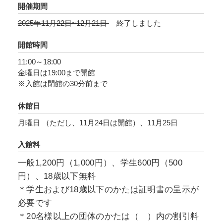
当主ゆかりの品も伝わります。
開催期間
2025年11月22日~12月21日
終了しました
また、大西は春翠の能の師であるばかりでな
く、茶の湯の友としての顔も持ち、大正期に春
開館時間
翠が催した茶会にしばしば参加しました。残さ
11:00～18:00
れた茶会記には、その折々に用いられた道具類
金曜日は19:00まで開館
が記録されており、茶会を主催した春翠の美意
※入館は閉館の30分前まで
識をうかがい知ることが出来ます。
休館日
さらに、技法という点からも能装束に着目し、
月曜日 （ただし、11月24日は開館）、11月25日
「染織と金属」をテーマとするコーナー展示を
入館料
行います。
一般1,200円（1,000円）、学生600円（500
本展ではこれら能楽や茶の湯にまつわる諸道具
円）、18歳以下無料
をとおして、春翠を中心とした住友家における
＊学生および18歳以下のかたは証明書の呈示が
もてなしの美を紹介します。
必要です
＊20名様以上の団体のかたは（ ）内の割引料