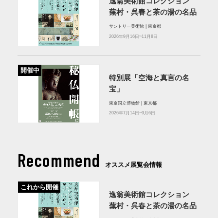
逸翁美術館コレクション
蕪村・呉春と茶の湯の名品
サントリー美術館 | 東京都
2026年9月16日~11月8日
開催中
特別展「空海と真言の名
宝」
東京国立博物館 | 東京都
2026年7月14日~9月6日
Recommend
オススメ展覧会情報
これから開催
逸翁美術館コレクション
蕪村・呉春と茶の湯の名品