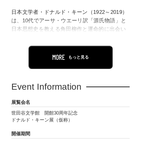
日本文学者・ドナルド・キーン（1922～2019）
は、10代でアーサ・ウエーリ訳「源氏物語」と
日本思想史を教える角田柳作と運命的に出会い
日本・日本文化への深い関心を抱き、その後の
長きにわたる研究生活を始めるとことになりま
す。
MORE
もっと見る
2011年、東日本大震災後に日本への帰化を表明
したドナルド・キーンの生涯は、まさに日本文
化・日本文学とともにありました。
Event Information
思い返せば、私が日本に来て、様々な刺戟を受
展覧会名
けていたあの頃、日本文化は平安時代、元禄時
世田谷文学館 開館30周年記念
代と比する黄金時代だった。そんな時代に日本
ドナルド・キーン展（仮称）
に来て、その後も日本で生活し、さまざまな人
に会い、そして書く場所を与えられたことを、
開催期間
私は心の底から幸福だと思っている。 （『ド