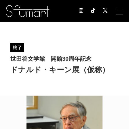
COLUMN
コラム記事
終了
EXHIBITION
世田谷文学館 開館30周年記念
展覧会情報
MUSEUM
ドナルド・キーン展（仮称）
美術館情報
NEWS
お知らせ
CONTACT
お問合せ