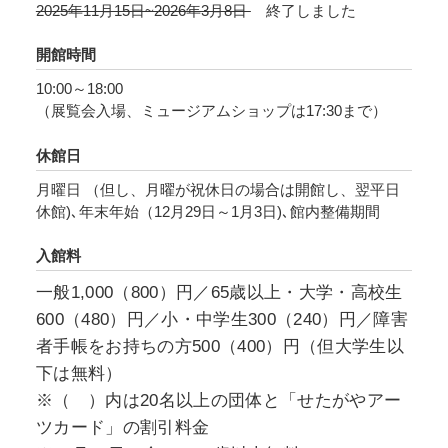
2025年11月15日~2026年3月8日
終了しました
ナルド・キーン自伝』より）
開館時間
日本人以上に日本・日本文学を知り、その魅力
10:00～18:00
を伝え続けたドナルド・キーンとは。「黄金時
（展覧会入場、ミュージアムショップは17:30まで）
代」と語る彼が過ごした時代とはいったいどの
ようなものだったのか。この問いに挑むこと
休館日
は、日本に生まれた私たちが、これからのグロ
月曜日 （但し、月曜が祝休日の場合は開館し、翌平日
ーバル社会で生きていくための道標となること
休館)､年末年始（12月29日～1月3日)､館内整備期間
でしょう。
入館料
本展は、開館30周年の世田谷文学館において、
ドナルド・キーンの偉業とともに、あらためて
一般1,000（800）円／65歳以上・大学・高校生
〈日本文学〉の魅力をお伝えするものです。
600（480）円／小・中学生300（240）円／障害
者手帳をお持ちの方500（400）円（但大学生以
下は無料）
※（ ）内は20名以上の団体と「せたがやアー
ツカード」の割引料金