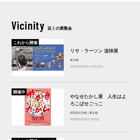
Vicinity
近くの展覧会
これから開催
リサ・ラーソン 追悼展
東京都
2026年9月25日~10月12日
開催中
やなせたかし展 人生はよ
ろこばせごっこ
世田谷文学館 | 東京都
2026年6月30日~9月6日