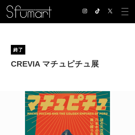
COLUMN
コラム記事
終了
EXHIBITION
CREVIA マチュピチュ展
展覧会情報
MUSEUM
美術館情報
NEWS
お知らせ
CONTACT
お問合せ