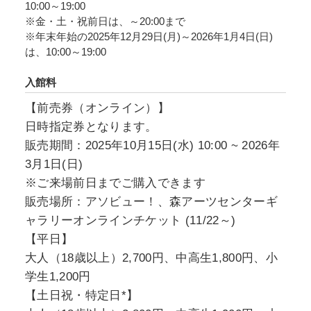
10:00～19:00
は「マチュピチュ」。今なお多くの謎を秘め
※金・土・祝前日は、～20:00まで
た、天空都市マチュピチュと、南米ペルーを中
※年末年始の2025年12月29日(月)～2026年1月4日(日)
心に栄えた古代アンデス文明を、圧倒的な演出
は、10:00～19:00
とともに体感できる“体験型文化展”です。
入館料
【前売券（オンライン）】
日時指定券となります。
販売期間：2025年10月15日(水) 10:00 ~ 2026年
3月1日(日)
※ご来場前日までご購入できます
販売場所：アソビュー！、森アーツセンターギ
ャラリーオンラインチケット (11/22～)
【平日】
大人（18歳以上）2,700円、中高生1,800円、小
学生1,200円
【土日祝・特定日*】