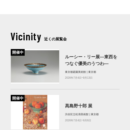
Vicinity
近くの展覧会
開催中
ルーシー・リー展―東西を
つなぐ優美のうつわ―
東京都庭園美術館 | 東京都
2026年7月4日~9月13日
開催中
髙島野十郎 展
渋谷区立松濤美術館 | 東京都
2026年7月4日~9月6日