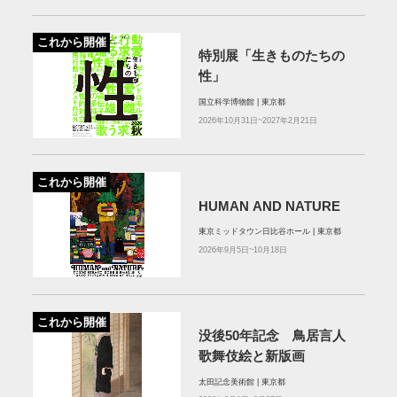
これから開催
特別展「生きものたちの
性」
国立科学博物館 | 東京都
2026年10月31日~2027年2月21日
これから開催
HUMAN AND NATURE
東京ミッドタウン⽇⽐⾕ホール | 東京都
2026年9月5日~10月18日
これから開催
没後50年記念 鳥居言人
歌舞伎絵と新版画
太田記念美術館 | 東京都