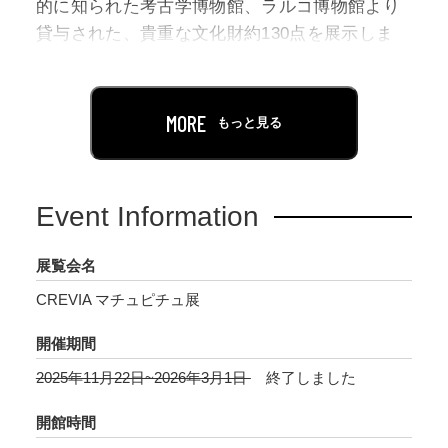
的に知られた考古学博物館、ラルコ博物館より
貸与された、貴重な文化財約130点を展示しま
す。特に、王族の墓から出土した黄金の装飾品
や、神殿儀式で用いられた祭具など、国外初公
開を含む貴重な資料を通じて古代アンデス文明
MORE
もっと見る
の芸術や叡智を間近に体感できます。また、世
界遺産マチュピチュを最新技術で再現した没入
型空間や、アンデス神話の英雄「アイ・アパエ
Event Information
ク」の冒険を軸に展開される壮大な物語ととも
に、来場者をかつてない知的冒険へといざない
展覧会名
ます。
CREVIA マチュピチュ展
エジプト史上“最も偉大な王”と称されるラムセ
開催期間
ス2世とその時代にまつわるエジプトの至宝約
2025年11月22日~2026年3月1日
終了しました
180点を展示し、大きな注目を集める「ラムセス
大王展」（9月7日（日）まで開催中）をプロデ
開館時間
ュースするNEONの歴史エキシビジョンの第2弾