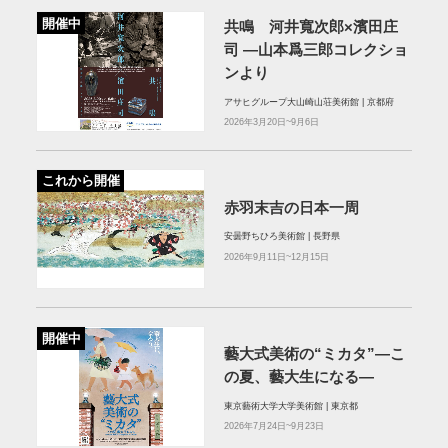
開催中
共鳴 河井寬次郎×濱田庄
司 ―山本爲三郎コレクショ
ンより
アサヒグループ大山崎山荘美術館 | 京都府
2026年3月20日~9月6日
これから開催
赤羽末吉の日本一周
安曇野ちひろ美術館 | 長野県
2026年9月11日~12月15日
開催中
藝大式美術の“ミカタ”―こ
の夏、藝大生になる―
東京藝術大学大学美術館 | 東京都
2026年7月24日~9月23日