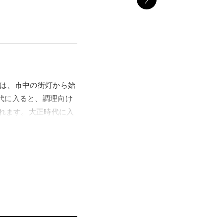
炎は、市中の街灯から始
代に入ると、調理向け
されます。大正時代に入
売されます。戦後の昭
搭載した電気炊飯器が登場
が広く定着したこと
2）に誕生した「瓦斯竈
飯の歩みを紹介し、ガス