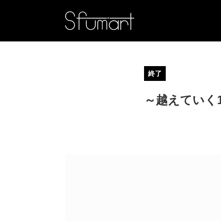
終了
～越えていく