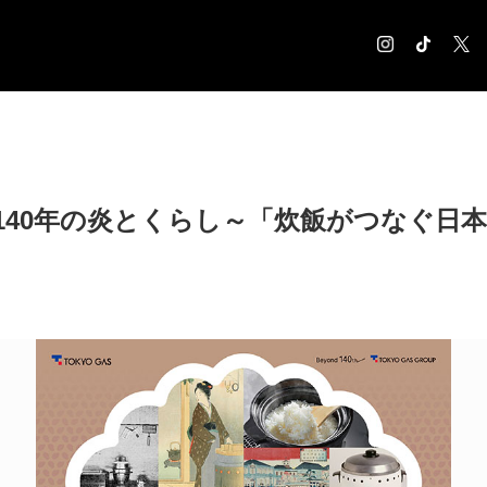
COLUMN
コラム記事
EXHIBITION
140年の炎とくらし～「炊飯がつなぐ日
展覧会情報
MUSEUM
美術館情報
NEWS
お知らせ
CONTACT
お問合せ