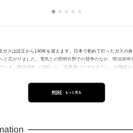
、東京ガスは設立から140年を迎えます。日本で初めて灯ったガスの
へと広がりました。電気との照明分野での競争のなか、明治30年
ていき、明治35年（1902）に「瓦斯竈（がすかまど）」が開発
途が広がり、さらに昭和初期にはさまざまな国産のガス器具が発
は自動式電気炊飯器が普及し、昭和47年（1972）にジャー機能を
長時間一台の製品で保温できる利点が受け入れられ、電気炊飯器
MORE
もっと見る
行うなど利便性をアップしてきました。
スグループ誕生140年の歴史を振り返る中で、明治35年（190
120年以上にわたり私たちの暮らしの中で活用されてきたガス炊
mation
との関わりについてお伝えします。