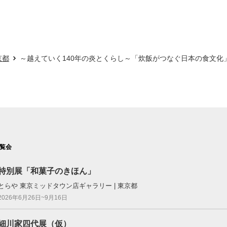
京都
～越えていく140年の炎とくらし～「炊飯がつなぐ日本の食文化
覧会
特別展「和菓子のきほん」
とらや 東京ミッドタウン店ギャラリー | 東京都
2026年6月26日~9月16日
細川家四代展（仮）