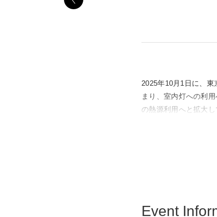
2025年10月1日に
まり、室内灯への利用
の熱源利用へと拡大し
ると暖房や給湯へと用
和30年（1955）に
すると、炊いたご飯を
で、食事ごとに炊飯を
今回の展示では、東京ガ
（がすかまど）」から
Event Infor
の炎と私たちの暮らし