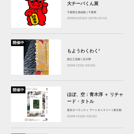
大チーバくん展
千葉県立美術館 | 千葉県
2026年10月31日~2027年1月17日
開催中
もようわくわく²
国立工芸館 | 石川県
2026年7月3日~9月23日
開催中
ほぼ、空：⻘⽊淳 ＋ リチャ
ード・タトル
東京オペラシティ アートギャラリー | 東京都
2026年7月18日~9月23日