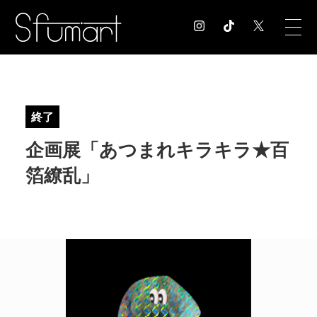
COLUMN
コラム記事
終了
EXHIBITION
企画展「あつまれキラキラ★百
展覧会情報
MUSEUM
箔繚乱」
美術館情報
NEWS
お知らせ
CONTACT
お問合せ