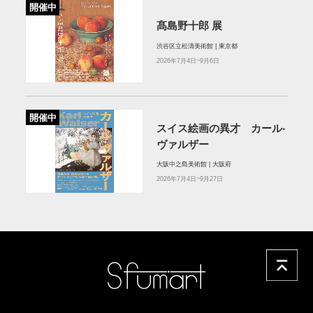
開催中
髙島野十郎 展
渋谷区立松濤美術館 | 東京都
2026年7月4日~9月6日
開催中
スイス絵画の異才 カール‧
ヴァルザー
大阪中之島美術館 | 大阪府
2026年7月4日~9月27日