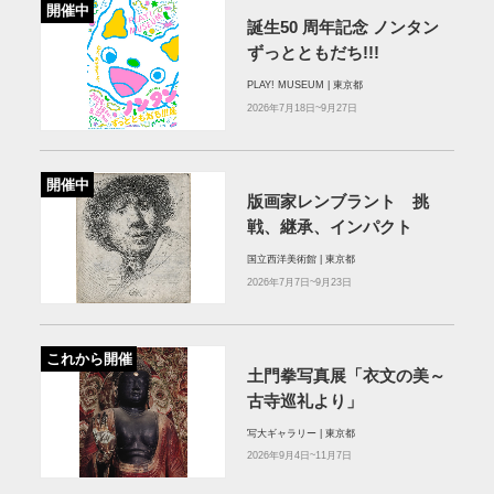
開催中
誕⽣50 周年記念 ノンタン
ずっとともだち!!!
PLAY! MUSEUM | 東京都
2026年7月18日~9月27日
開催中
版画家レンブラント 挑
戦、継承、インパクト
国立西洋美術館 | 東京都
2026年7月7日~9月23日
これから開催
土門拳写真展「衣文の美～
古寺巡礼より」
写大ギャラリー | 東京都
2026年9月4日~11月7日