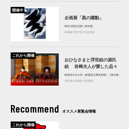
開催中
企画展「黒の躍動」
岡本太郎記念館 | 東京都
2026年7月17日~11月23日
これから開催
おひなさまと浮世絵の源氏
絵 岩﨑夫人が愛した品々
静嘉堂＠丸の内（静嘉堂文庫美術館） | 東京都
2027年1月30日~3月28日
Recommend
オススメ展覧会情報
これから開催