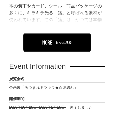
本の装丁やカード、シール、商品パッケージの
多くに、キラキラ光る「箔」と呼ばれる素材が
使われています。この「箔」は、かつては本物
の金を延ばして製造していましたが、現在はア
ルミや顔料を用いた加工技術を活用して製造し
ており、より幅広い表現が可能となっていま
MORE
もっと見る
す。金色だけでなく、カラフルなメタリック
箔、複雑なきらめきを放つホログラム箔、ひと
味違う質感の顔料箔など、用途や目的に応じて
Event Information
多様なバリエーションが展開され、それぞれ個
性的な輝きを放っています。
展覧会名
企画展「あつまれキラキラ★百箔繚乱」
本企画展では、こうした多種多様な100種の箔を
展示・紹介します。同じ金色でもそれぞれ異な
開催期間
る質感や光沢、ホログラム箔の多彩さなどをじ
2025年10月25日~2026年2月15日
終了しました
っくりご覧いただけます。私たちを魅了してや