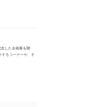
記念した企画展を開
介するコーナーや、す
に公開された『映画 す
れるほか、たくさんの