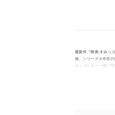
最新作『映画 すみっ
催。シリーズ４作目の
みっコたちと一緒に写
また、映画作品に欠かせ
みっコぐらし』のスト
展示をぜひお楽しみく