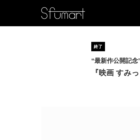
終了
“最新作公開記念
『映画 すみ