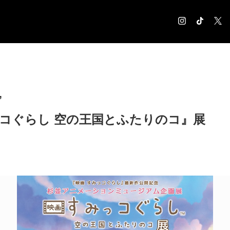
COLUMN
コラム記事
EXHIBITION
”
展覧会情報
っコぐらし 空の王国とふたりのコ』展
MUSEUM
美術館情報
NEWS
お知らせ
CONTACT
お問合せ