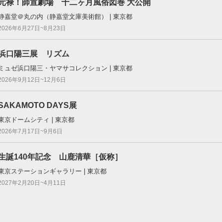
元禄！師宣劇場 十二ヶ月風俗図巻 大公開
静嘉堂＠丸の内（静嘉堂文庫美術館） | 東京都
2026年6月27日~8月23日
浜口陽三展 リズム
ミュゼ浜口陽三・ヤマサコレクション | 東京都
2026年9月12日~12月6日
SAKAMOTO DAYS展
東京ドームシティ | 東京都
2026年7月17日~9月6日
生誕140年記念 山鹿清華［仮称］
東京ステーションギャラリー | 東京都
2027年2月20日~4月11日