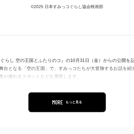
©2025 日本すみっコぐらし協会映画部
コぐらし 空の王国とふたりのコ』の10月31日（金）からの公開を
舞台となる「空の王国」で、すみっコたちが大冒険するお話を紹
真が撮れるスポットなどを用意します。
ない「美術設定画」を特別に展示。2019年、2021年、2023年
ーリーも紹介します。ここでしか見られない貴重な資料も公開さ
MORE
もっと見る
ださい。