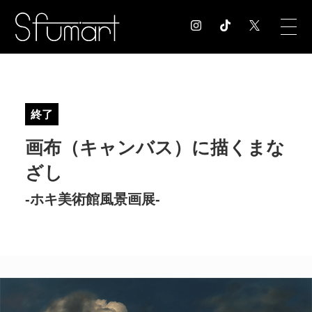
COLUMN
コラム記事
終了
EXHIBITION
画布（キャンバス）に描くまな
展覧会情報
MUSEUM
ざし
美術館情報
-ホキ美術館風景画展-
NEWS
お知らせ
CONTACT
お問合せ