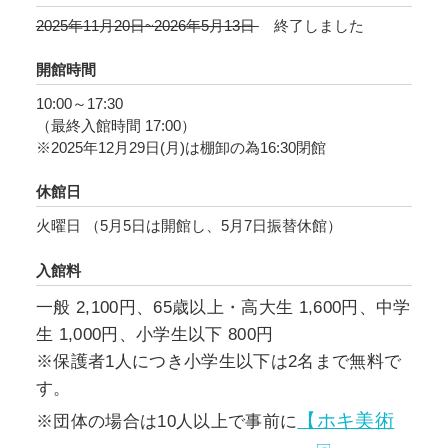
2025年11月20日~2026年5月13日
終了しました
見たままの自然の力強さを描いたもの、今はも
う存在しない景色を、記憶を頼りに描いたも
開館時間
の、幼少期の思い出の中にある樹木の姿を今の
10:00～17:30
景色へ投影したもの…
（最終入館時間 17:00）
写実的な風景画と一まとめにしてしまうにはも
※2025年12月29日(月)は棚卸の為16:30閉館
ったいないほど、作品には1つ1つ、作家の様々
休館日
な想いが込められています。
どんな考えで、どんな想いを込めて画家はまな
火曜日 （5月5日は開館し、5月7日振替休館）
ざしの先にある風景を画布(キャンバス)へと描
入館料
きとめたのか…
風景画を鑑賞するとき、そんなことにも想いを
一般 2,100円、65歳以上・高大生 1,600円、中学
はせていただければ幸いです。
生 1,000円、小学生以下 800円
※保護者1人につき小学生以下は2名まで無料で
す。
【ホキ美術
※団体の場合は10人以上で事前に