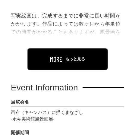
写実絵画は、完成するまでに非常に長い時間が
かかります。作品によっては数ヶ月から年単位
での時間がかかることもありますが、風景画を
描く場合、長い時間をかけて作品と向き合う間
にも、モデルとなった目の前の風景はさまざま
に形を変えていることでしょう。
MORE
もっと見る
写真が目の前の一瞬を切り取って形に残すこと
に対して、写実絵画は対象を見つめ、作家がそ
の目でとらえたものを作家自身が感じた形、感
Event Information
じた印象で描き出しています。
なぜ作家はその風景に心を動かされたのか、1枚
展覧会名
の完成に数ヶ月を費やす写実絵画としてその景
画布（キャンバス）に描くまなざし
色を残そうと思ったのか…。
-ホキ美術館風景画展-
作家が想いを込めた数々の風景画から、ぜひ写
実の魅力を感じてください。
開催期間