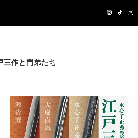
COLUMN
コラム記事
EXHIBITION
戸三作と門弟たち
展覧会情報
MUSEUM
美術館情報
NEWS
お知らせ
CONTACT
お問合せ