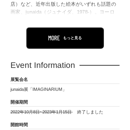
店）など、近年出版した絵本がいずれも話題の
画家、junaida（ジュナイダ、1978-）。ヨーロ
ッパを思わせる謎めいた世界に、細密に描きこ
まれた人物や背景。鮮やかな色彩の中に、明る
さと闇が共存する不思議な世界観が大きな注目
MORE
もっと見る
を集めています。「IMAGINARIUM」は、たゆ
まぬ冒険を続けるjunaida初の大規模個展です。
赤や金に彩られた異世界に、絵本原画や一枚絵
Event Information
として描かれた400点超の作品が陳列されます。
本展のために描き下ろした作品や、動く怪物た
展覧会名
ちにも出会いながら、空想世界の全貌をお楽し
junaida展「IMAGINARIUM」
みください。
開催期間
展覧会図録をはじめ、オリジナルのミュージア
2022年10月8日~2023年1月15日
終了しました
ムグッズを多数販売します。広報物や図録のデ
ザインは『の』『怪物園』などのブックデザイ
開館時間
ンを手掛けるコズフィッシュが担当します。