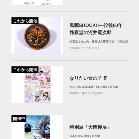
これから開催
民藝SHOCK!!―没後60年
静嘉堂の河井寬次郎
静嘉堂＠丸の内（静嘉堂文庫美術館） | 東京都
2026年9月5日~11月8日
これから開催
なりたい女の子博
TODAYS GALLERY STUDIO | 東京都
2026年11月27日~12月13日
開催中
特別展「大南極展」
日本科学未来館 | 東京都