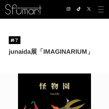
COLUMN
コラム記事
終了
EXHIBITION
junaida展「IMAGINARIUM」
展覧会情報
MUSEUM
美術館情報
NEWS
お知らせ
CONTACT
お問合せ