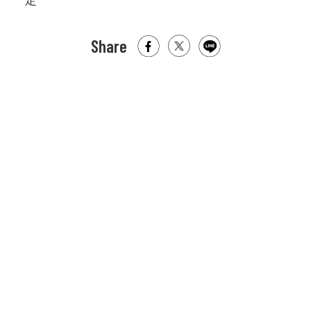
定
Share