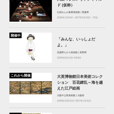
ド (仮称）
弘前れんが倉庫美術館 | 青森県
2026年12⽉4⽇~ 2027年5⽉16⽇（予定）
開催中
「みんな、いっしょだ
よ。」
安曇野ちひろ美術館 | 長野県
2026年6月12日~9月6日
これから開催
大英博物館日本美術コレク
ション 百花繚乱～海を越
えた江戸絵画
大阪中之島美術館 | 大阪府
2026年10月31日~2027年1月31日