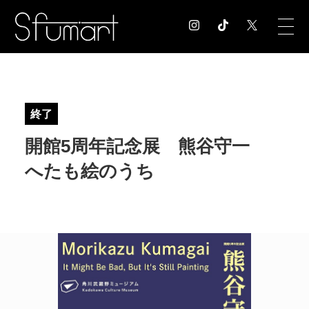
COLUMN
コラム記事
終了
EXHIBITION
開館5周年記念展 熊谷守一
展覧会情報
MUSEUM
へたも絵のうち
美術館情報
NEWS
お知らせ
CONTACT
お問合せ