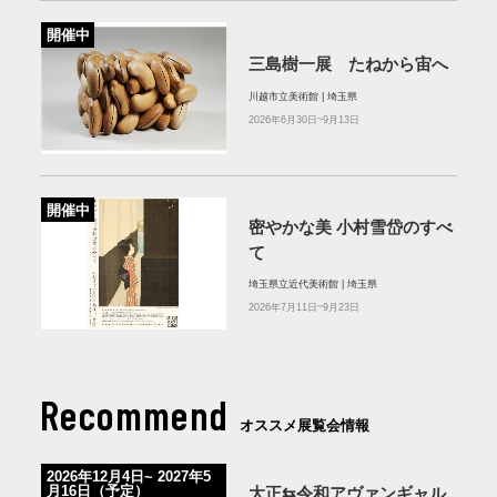
開催中
三島樹一展 たねから宙へ
川越市立美術館 | 埼玉県
2026年6月30日~9月13日
開催中
密やかな美 小村雪岱のすべ
て
埼玉県立近代美術館 | 埼玉県
2026年7月11日~9月23日
Recommend
オススメ展覧会情報
2026年12⽉4⽇~ 2027年5
⽉16⽇（予定）
⼤正⇆令和アヴァンギャル