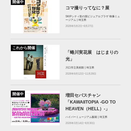
開催中
コマ撮りってなに？展
SKIPシティ彩の国ビジュアルプラザ 映像ミュ
ージアム | 埼玉県
2026年5月2日~9月27日
これから開催
「蜷川実花展 はじまりの
光」
川口市立美術館 | 埼玉県
2026年9月12日~11月29日
開催中
増田セバスチャン
「KAWAIITOPIA -GO TO
HEAVEN（HELL）-」
ハイパーミュージアム飯能 | 埼玉県
2026年3月14日~8月30日