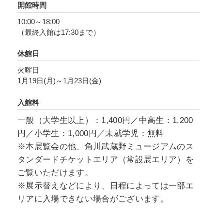
開館時間
ました。
10:00～18:00
（最終入館は17:30まで）
本展では、モリカズ様式とそこに至るまでの油
彩画に加え、日本画や、「西行の日」をはじめ
休館日
「ほとけさま」「無一物」などの書を紹介しま
火曜日
す。
1月19日(月)～1月23日(金)
入館料
一般（大学生以上）：1,400円／中高生：1,200
円／小学生：1,000円／未就学児：無料
※本展覧会の他、角川武蔵野ミュージアムのス
タンダードチケットエリア（常設展エリア）を
ご覧いただけます。
※展示替えなどにより、日程によっては一部エ
リアに入場できない場合がございます。