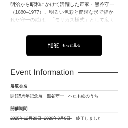
明治から昭和にかけて活躍した画家・熊谷守一
（1880–1977）。明るい色彩と簡潔な形で描か
れた守一の絵は、「モリカズ様式」として広く
知られています。この独自の表現にたどり着く
までには、長い画業のなかでの試行錯誤があり
ました。単純な要素から成り立つ守一の作品を
MORE
もっと見る
実際に目の前にすると、対象に長時間向き合い
深く観察することで生まれた、選び抜かれた線
と色が息づいています。
Event Information
晩年、守一は多くの書作にも取り組みます。ま
展覧会名
るで守一の生き方そのものを映すかのごとく伸
開館5周年記念展 熊谷守一 へたも絵のうち
びやかな筆致は、多くの人を魅了しました。角
川書店の創業者・角川源義もその一人です。源
開催期間
義は守一の著書『へたも絵のうち』を読み、名
2025年12月20日~2026年3月9日
終了しました
声に執着しない守一の無欲な制作姿勢に深く共
感し、自身の句集『西行の日』の題字を依頼し