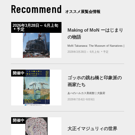
Recommend
オススメ展覧会情報
2026年3月28日～ 6月上旬
＊予定
Making of MoN ーはじまり
の物語
MoN Takanawa: The Museum of Narratives |
2026年3月28日～ 6月上旬 ＊予定
開催中
ゴッホの跳ね橋と印象派の
画家たち
あべのハルカス美術館 | 大阪府
2026年7月4日~9月9日
開催中
大正イマジュリィの世界