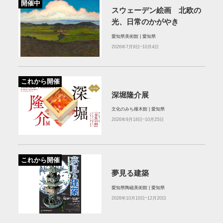
開催中
スウェーデン絵画 北欧の
光、日常のかがやき
愛知県美術館 | 愛知県
2026年7月9日~10月4日
これから開催
深堀隆介展
文化のみち橦木館 | 愛知県
2026年9月18日~10月25日
これから開催
夢見る建築
愛知県陶磁美術館 | 愛知県
2026年10月10日~12月20日