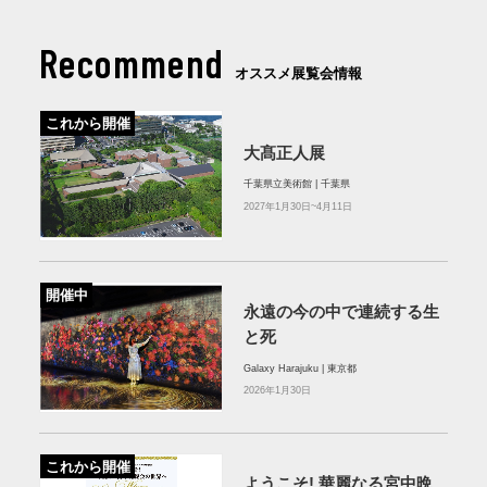
Recommend
オススメ展覧会情報
これから開催
大髙正人展
千葉県立美術館 | 千葉県
2027年1月30日~4月11日
開催中
永遠の今の中で連続する生
と死
Galaxy Harajuku | 東京都
2026年1月30日
これから開催
ようこそ! 華麗なる宮中晩