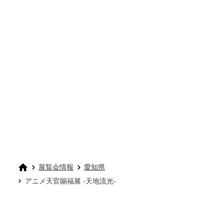
展覧会情報
愛知県
アニメ天官賜福展 -天地流光-