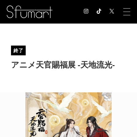
COLUMN
コラム記事
終了
EXHIBITION
アニメ天官賜福展 -天地流光-
展覧会情報
MUSEUM
美術館情報
NEWS
お知らせ
CONTACT
お問合せ