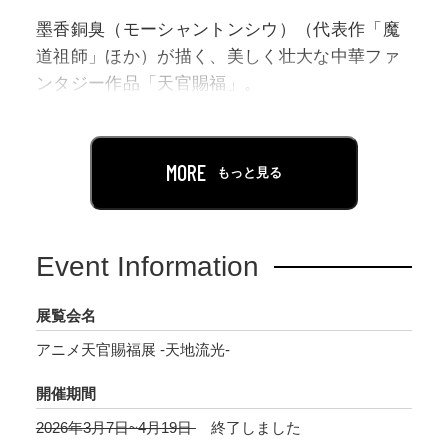
墨香銅臭（モーシャントンシウ）（代表作「魔
道祖師」ほか）が描く、美しく壮大な中華ファ
ンタジー作品「天官賜福」。
原作は2017年から2018年にかけてweb上で連載
され、アニメは2020年より中国で配信開始され
るや、総再生回数が7億回を突破した大人気作。
MORE
もっと見る
日本でも2021年より放送開始され、美しくミス
テリアスな世界観を舞台に繰り広げられる緻密
なストーリーと魅力的なキャラクターが話題を
Event Information
呼び、熱狂を巻き起こしました。
この度、2024年、アニメ配信四周年を記念して
展覧会名
中国・上海にて開催された大型展示イベントが
アニメ天官賜福展 -天地流光-
日本上陸決定！アニメシリーズの原画や設定な
ど貴重な資料の数々に加え、本展のために新た
開催期間
に描き下ろされた日本開催記念ビジュアルや、
2026年3月7日~4月19日
終了しました
日本初公開となる新作ショートムービー（日本