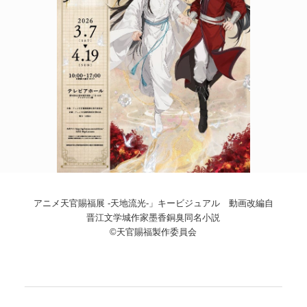
POLICY
COMPANY
アニメ天官賜福展 -天地流光-」キービジュアル 動画改編自
晋江文学城作家墨香銅臭同名小説
©天官賜福製作委員会