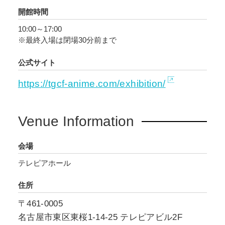
語吹替版）上映も実施。愛知会場ではさらにシ
開館時間
ョートムービー第三章「水中の邂逅・対なる紅
10:00～17:00
衣」も公開！「天官賜福」の壮大な物語とアニ
※最終入場は閉場30分前まで
メーションの美しさと魅力を存分に感じていた
だける展示イベントとなります。描き下ろしイ
公式サイト
ラストを使用したグッズが多数ラインナップ
https://tgcf-anime.com/exhibition/
し、愛知会場からの新商品も発売予定です。
「アニメ天官賜福展 -天地流光-」愛知会場、
2026年3月7日(土)～4月19日(日)テレピアホール
Venue Information
にて開催。
最新情報は、イベント公式HP、公式Xを中心に
会場
今後も随時公開予定です。
テレピアホール
住所
〒461-0005
名古屋市東区東桜1-14-25 テレピアビル2F