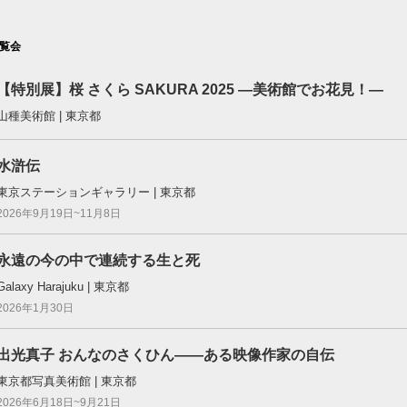
覧会
【特別展】桜 さくら SAKURA 2025 ―美術館でお花見！―
山種美術館 | 東京都
水滸伝
東京ステーションギャラリー | 東京都
2026年9月19日~11月8日
永遠の今の中で連続する生と死
Galaxy Harajuku | 東京都
2026年1月30日
出光真子 おんなのさくひん――ある映像作家の自伝
東京都写真美術館 | 東京都
2026年6月18日~9月21日