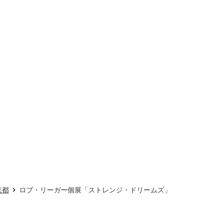
京都
ロブ・リーガー個展「ストレンジ・ドリームズ」