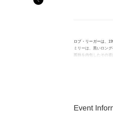
ロブ・リーガーは、19
ミリーは、黒いロング
孤独を内包したその姿
てきました。関連書籍
邦訳版刊行以降、多く
30年以上にわたりCo
や彫刻といったファイ
ルリン、ミラノなど、
Event Infor
本展では、ロブ・リー