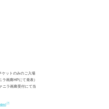
もに深化してきたその
インチケットのみのご入場
ニラ画廊HPにて発表）
りヴァニラ画廊受付にて当
html