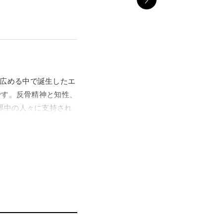
どを広める中で誕生したエ
です。反骨精神と知性、
界中の人々に支持され
においても2003年の
る一方、ロブは抽象絵画
リ、ロサンゼルス、ベ
品群を一堂に紹介、そ