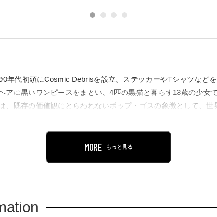
90年代初頭にCosmic Debrisを設立。ステッカーやTシャツな
ヘアに黒いワンピースをまとい、4匹の黒猫と暮らす13歳の少女
は、既存の価値観にとらわれないポップ・ゴスの象徴として、世
は『ニューヨーク・タイムズ』のベストセラーにも選出され、日本
のファンを獲得しています。
MORE
もっと見る
smic Debrisのチームとともにエミリーとその世界観を発展させ
ンアートの制作にも取り組んできました。その作品は、東京、パ
世界各地で発表されています。
mation
ガーによるエミリー・ザ・ストレンジの最新作を中心に、その作