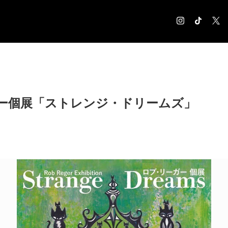
COLUMN
コラム記事
EXHIBITION
ー個展「ストレンジ・ドリームズ」
展覧会情報
MUSEUM
美術館情報
NEWS
お知らせ
CONTACT
お問合せ