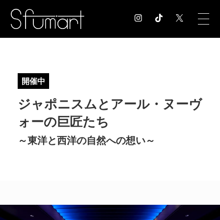
COLUMN
コラム記事
開催中
EXHIBITION
ジャポニスムとアール・ヌーヴ
展覧会情報
MUSEUM
ォーの巨匠たち
美術館情報
～東洋と西洋の自然への想い～
NEWS
お知らせ
CONTACT
お問合せ