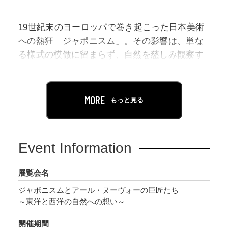
19世紀末のヨーロッパで巻き起こった日本美術
への熱狂「ジャポニスム」。その影響は、単な
る様式の模倣に留まらず、自然を慈しみ観察す
る東洋の美意識との融合をもたらしました。本
展では、飛騨高山美術館および株式会社紀文が
所有する貴重なガラス芸術コレクションの中か
MORE
もっと見る
ら、巨匠たちが「ジャポニスム」のインスピレ
ーションを得て制作した作品を厳選してクロー
ズアップします。
Event Information
特に本展で光を当てるのは、「アール・ヌーヴ
展覧会名
ォー」と「ジャポニスム」の根底に共通する、
ジャポニスムとアール・ヌーヴォーの巨匠たち
自然の植物や生き物へのどこまでも優しく、緻
～東洋と西洋の自然への想い～
密なまなざしです。生命の造形を単なる装飾と
して捉えるのではなく、その小さな命の息吹ま
開催期間