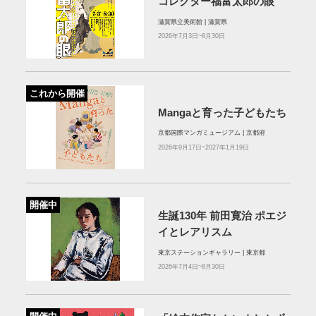
コレクター福富太郎の眼
滋賀県立美術館 | 滋賀県
2026年7月3日~8月30日
これから開催
Mangaと育った子どもたち
京都国際マンガミュージアム | 京都府
2026年9月17日~2027年1月19日
開催中
生誕130年 前田寛治 ポエジ
イとレアリスム
東京ステーションギャラリー | 東京都
2026年7月4日~8月30日