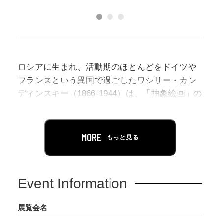
ロシアに生まれ、活動期のほとんどをドイツや
フランスという異国で過ごしたワシリー・カン
ディンスキー（1866-1944）は、「抽象絵画」の
創始者のひとりとして知られています。事物の
外面的な姿に頼らず、世界に感応する心の震え
をそのまま映し出す絵画。それはいわば、感性
MORE
もっと見る
の直接話法の探求でした。
色を聴くように、あるいは音を視るように、自
Event Information
らの全てと世界の全てを響き合わせる。そうし
た彼の取り組みは、ひとつの感受性がさまざま
展覧会名
なメディアを複合する現代の多次元的な表現を