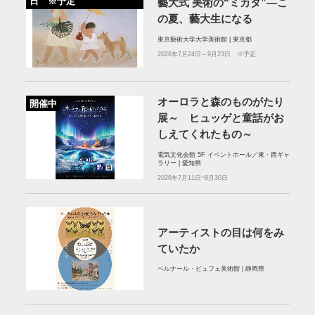
日 ※予定
藝大式 美術の“ミカタ”―こ
の夏、藝大生になる
東京藝術大学大学美術館 | 東京都
2026年7月24日～9月23日 ※予定
オーロラと森のものがたり
開催中
展～ ヒュッゲと童話がお
しえてくれたもの～
電気文化会館 5F イベントホール／東・西ギャ
ラリー | 愛知県
2026年7月11日~8月30日
アーティストの目は何をみ
ていたか
ベルナール・ビュフェ美術館 | 静岡県