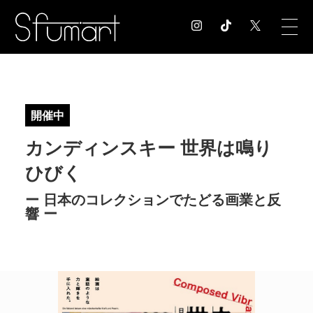
COLUMN
コラム記事
開催中
EXHIBITION
カンディンスキー 世界は鳴り
展覧会情報
MUSEUM
ひびく
美術館情報
ー 日本のコレクションでたどる画業と反
NEWS
響 ー
お知らせ
CONTACT
お問合せ