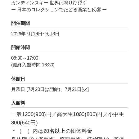
カンディンスキー 世界は鳴りひびく
先駆するものでもあります。
ー 日本のコレクションでたどる画業と反響 ー
カンディンスキーは東洋や日本の芸術から多く
開催期間
の示唆を得ており、いっぽう日本もまた1910年
2026年7月19日~9月3日
代という早い時期から彼の実作と理論を積極的
に受容してきました。本展は、日本との関係に
開館時間
も着目しつつ、国内に収蔵される作品を集結さ
09:30～17:00
せて初期から晩年までの彼の画業を通覧する、
(最終入館時間 16:30)
はじめての機会となります。
休館日
画家自身が「童話のような」「新しいロマンテ
月曜日 (7月20日は開館)、7月21日[火]
ィシズム」と呼ぶ、深い華やぎにみちた甘やか
にして晴朗な「響き」の世界をご堪能くださ
入館料
い。
一般1200(960)円／高大生1000(800)円／小中生
800(640円)
＊（ ）内は20名以上の団体料金