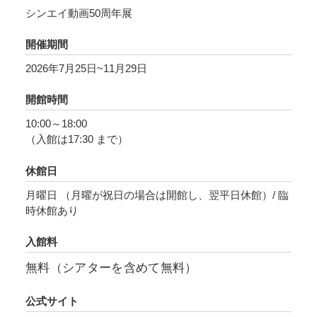
なります。また7月17日（金）公開の新作映画
シンエイ動画50周年展
『君と花火と約束と』を紹介する特別展を期間
開催期間
限定で開催します。こちらもあわせて、懐か
し、新しの知っているアニメをぜひ会場で探し
2026年7月25日~11月29日
てみてください。
開館時間
10:00～18:00
（入館は17:30 まで）
休館日
月曜日 （月曜が祝日の場合は開館し、翌平日休館）/ 臨
時休館あり
入館料
無料（シアターを含めて無料）
公式サイト