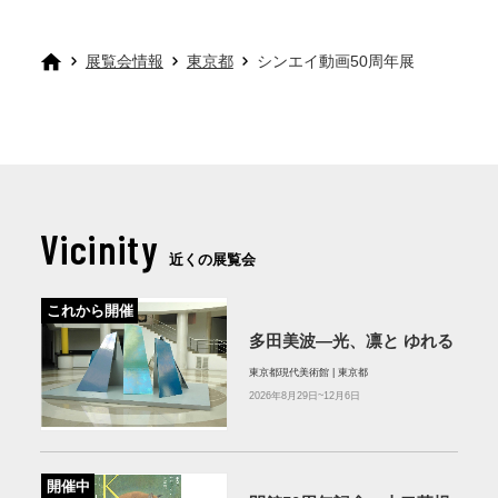
展覧会情報
東京都
シンエイ動画50周年展
Vicinity
近くの展覧会
これから開催
多田美波―光、凛と ゆれる
東京都現代美術館 | 東京都
2026年8月29日~12月6日
開催中