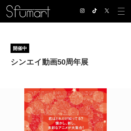
COLUMN
コラム記事
開催中
EXHIBITION
シンエイ動画50周年展
展覧会情報
MUSEUM
美術館情報
NEWS
お知らせ
CONTACT
お問合せ