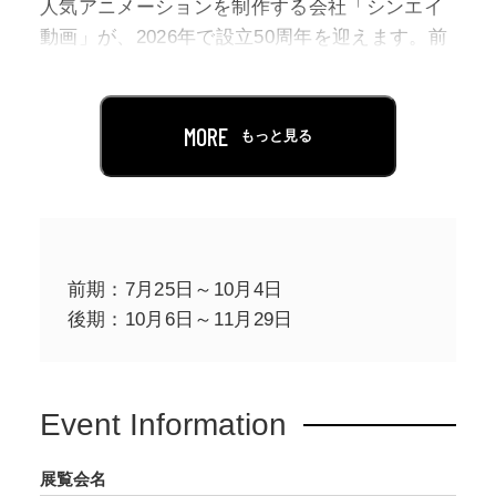
人気アニメーションを制作する会社「シンエイ
動画」が、2026年で設立50周年を迎えます。前
身となる有限会社エイプロダクションが設立さ
れた1965年をスタートに、子どもたちを笑顔に
するたくさんのアニメを生み出しています。
MORE
もっと見る
本展では、シンエイ動画設立50周年を記念し
て、半世紀の間に作られてきた多くの作品を紹
介します。今回は会期を半期に分け、前期では
『忍者ハットリくん』『怪物くん』『クレヨン
前期：7月25日～10月4日
しんちゃん』などを、後期では『ドラえもん』
後期：10月6日～11月29日
をはじめ、『美味しんぼ』『おぼっちゃまく
ん』などを展示予定。貴重なセル画なども展示
する予定です。
Event Information
『PUI PUI モルカー』『銀河特急 ミルキー☆サ
展覧会名
ブウェイ』などの2020年代の作品も展示予定と