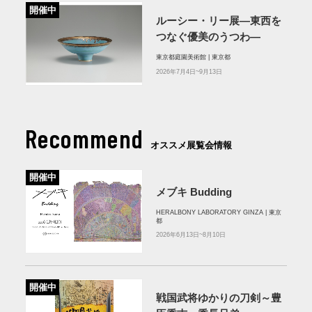
開催中
ルーシー・リー展―東西を
つなぐ優美のうつわ―
東京都庭園美術館 | 東京都
2026年7月4日~9月13日
Recommend
オススメ展覧会情報
開催中
メブキ Budding
HERALBONY LABORATORY GINZA | 東京
都
2026年6月13日~8月10日
開催中
戦国武将ゆかりの刀剣～豊