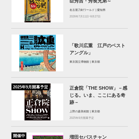
臣秀吉・秀長兄弟～
名古屋刀剣ワールド | 愛知県
2026年7月11日~9月27日
「歌川広重 江戸のベスト
アングル」
東京国立博物館 | 東京都
2025年9月開幕予定
正倉院「THE SHOW」－感
じる。いま、ここにある奇
跡－
上野の森美術館 | 東京都
2025年9月開幕予定
開催中
増田セバスチャン