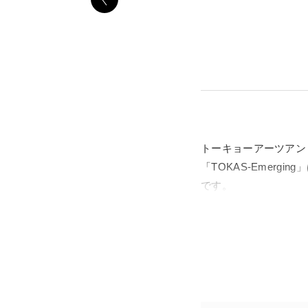
トーキョーアーツアン
「TOKAS-Emer
です。
「TOKAS-Emerg
た。平面、立体、映像
よる個展を、2022
出展作家とのトーク・