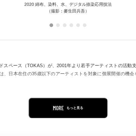
2020 綿布、染料、水、デジタル捺染応用技法
（撮影：麥生田兵吾）
ドスペース（TOKAS）が、2001年より若手アーティストの活動
ging」は、日本在住の35歳以下のアーティストを対象に個展開催の
ing 2022」では、全国から142組の応募があり、審査を経て6名の
、インスタレーションなど、多様なジャンルにまたがる新進気鋭
年4月から6月まで2会期にわたり実施します。また、各会期中には審
MORE
もっと見る
イベントを予定しています。