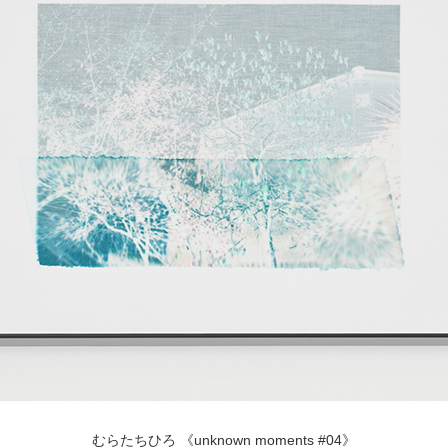
POLICY
COMPANY
むらたちひろ 《unknown moments #04》