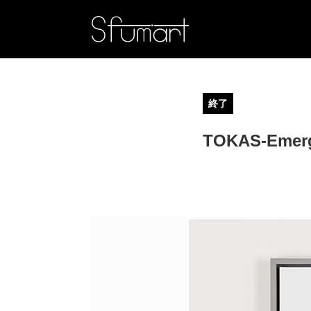
終了
TOKAS-Emerg