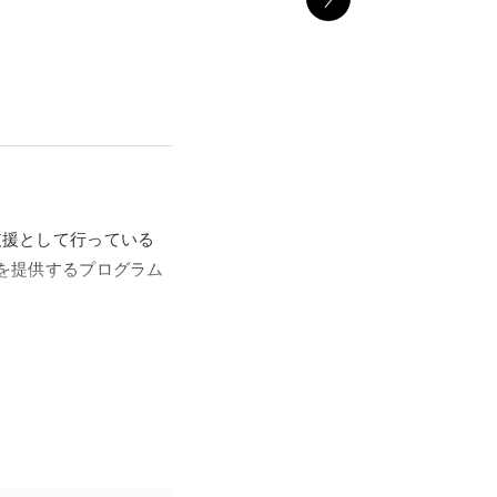
支援として行っている
機会を提供するプログラム
アーティストを選出しまし
のアーティストたちに
査員をゲストに招き、