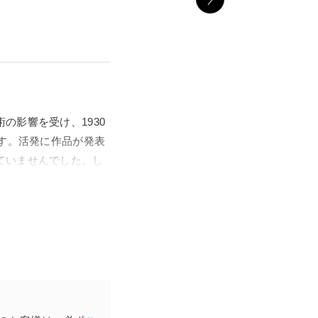
の影響を受け、1930
です。活発に作品が発表
ていませんでした。し
増えています。
詩人やデザイナーなど
が開催されたことによっ
出来ない表現に挑戦し
束へと追い込まれてい
くことで、自由に表現