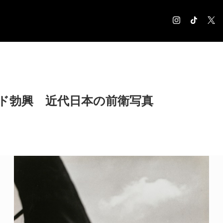
COLUMN
コラム記事
EXHIBITION
ド勃興 近代日本の前衛写真
展覧会情報
MUSEUM
美術館情報
NEWS
お知らせ
CONTACT
お問合せ