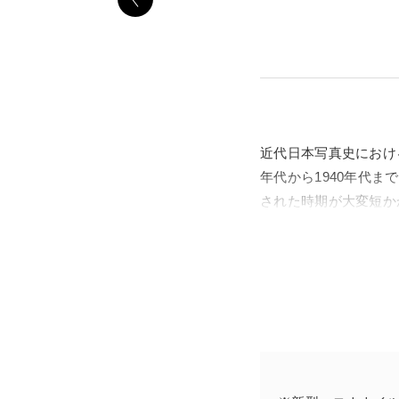
近代日本写真史におけ
年代から1940年代
された時期が大変短か
かし近年、各地の美術
それまでも写真にとっ
が参加し、その活動の
て、多くの写真家が触
ていきました。しかし
きます。
時代の波にあらがうこ
できる大切さと、写真