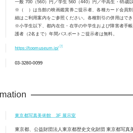
一般 700（560）円／学生 560（440）円／中高生・65歳以
※（ ）は当館の映画鑑賞券ご提示者、各種カード会員割
細はご利用案内をご参照ください。各種割引の併用はでき
※小学生以下、都内在住・在学の中学生および障害者手帳
護者（2名まで）年間パスポートご提示者は無料。
https://topmuseum.jp/
03-3280-0099
rmation
東京都写真美術館 3F 展示室
東京都、公益財団法人東京都歴史文化財団 東京都写真