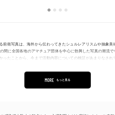
る前衛写真は、海外から伝わってきたシュルレアリスムや抽象美術
までの間に全国各地のアマチュア団体を中心に勃興した写真の潮流
かったことから、今まで活動内容についての検証があまりなされ
館により研究が進み、海外の展覧会でも作品が注目される機会も
て絵画の影響は強いものでしたが、前衛写真は画家だけではなく
幅を広げていました。特に1937年に「海外超現実主義作品展」
MORE
もっと見る
発され新しい表現へ向かい、画家たちは写真を使って、絵画では
、次第に戦時下体制の強化とともに各地で行われていた活動は収
とができずに、戦争の陰に隠れてしまっていた作品を見ていただ
で表現できることの幅広さを実感していただけることでしょう。