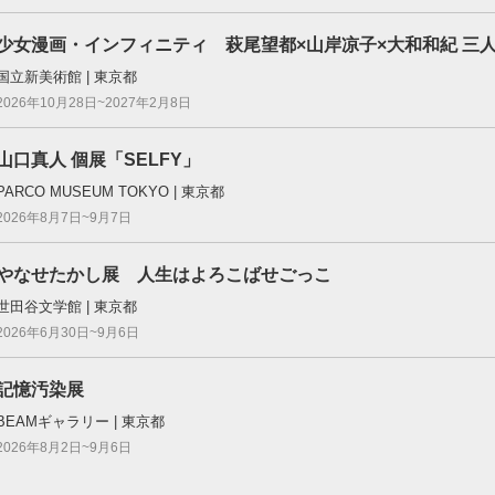
少女漫画・インフィニティ 萩尾望都×山岸凉子×大和和紀 三
国立新美術館 | 東京都
2026年10月28日~2027年2月8日
山口真人 個展「SELFY」
PARCO MUSEUM TOKYO | 東京都
2026年8月7日~9月7日
やなせたかし展 人生はよろこばせごっこ
世田谷文学館 | 東京都
2026年6月30日~9月6日
記憶汚染展
BEAMギャラリー | 東京都
2026年8月2日~9月6日