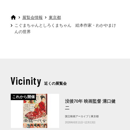
展覧会情報
東京都
こぐまちゃんとしろくまちゃん 絵本作家・わかやまけ
んの世界
Vicinity
近くの展覧会
これから開催
没後70年 映画監督 溝口健
二
国立映画アーカイブ | 東京都
2026年8月11日~12月13日