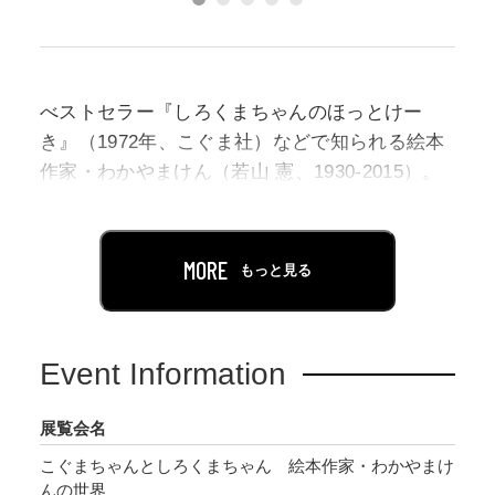
べストセラー『しろくまちゃんのほっとけー
き』（1972年、こぐま社）などで知られる絵本
作家・わかやまけん（若山 憲、1930-2015）。
その創作の全貌を紹介する、はじめての展覧会
を開催します。
MORE
もっと見る
全15作からなる「こぐまちゃんえほん」シリー
ズ（こぐま社）は、1970年の記念すべき第一作
『こぐまちゃんおはよう』の誕生以来、世代を
Event Information
超えて読み継がれてきました。本展では、日本
の子どもたちがはじめて出会う絵本を作りた
展覧会名
い、というコンセプトのもとに生まれた同作誕
こぐまちゃんとしろくまちゃん 絵本作家・わかやまけ
生50周年を機に、色あせることない魅力と知ら
んの世界