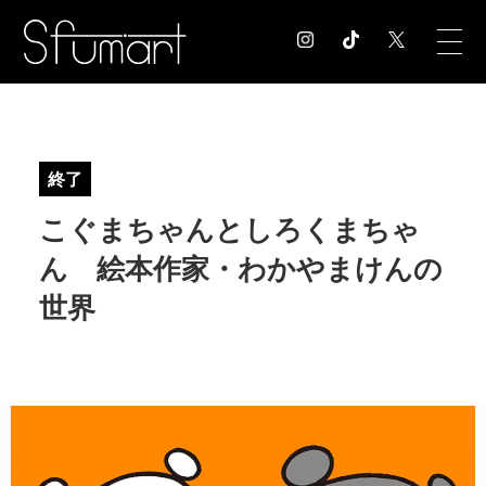
COLUMN
コラム記事
終了
EXHIBITION
こぐまちゃんとしろくまちゃ
展覧会情報
MUSEUM
ん 絵本作家・わかやまけんの
美術館情報
世界
NEWS
お知らせ
CONTACT
お問合せ