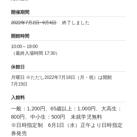
れざる創作の過程を紹介します。
開催期間
また、やさしく幻想的な絵に現代社会へのメッ
2022年7月2日~9月4日
終了しました
セージを託した『きつねやまのよめいり』
（1968年初版/1978年改訂新版、こぐま社）、泣
開館時間
き虫だけれど一生懸命な「おばけのどろんどろ
10:00～18:00
ん」を主人公としたシリーズ（1980年-1989年、
（最終入場時間 17:30）
ポプラ社）、さらには日本の民話をテーマとし
た絵本や、詩集のための挿絵など、多彩な創作
休館日
活動についても探ります。
月曜日 ※ただし2022年7月18日（月・祝）は開館
7月19日
絵本原画や絵本制作の過程で刷られたリトグラ
入館料
フのほか、雑誌の表紙原画、関連資料など約230
点によって、その豊かな作品世界をお楽しみく
一般：1,200円、65歳以上：1,000円、大高生：
ださい。
800円、中小生：500円 未就学児無料
※日時指定制 6月1日（水）正午より日時指定
券発売