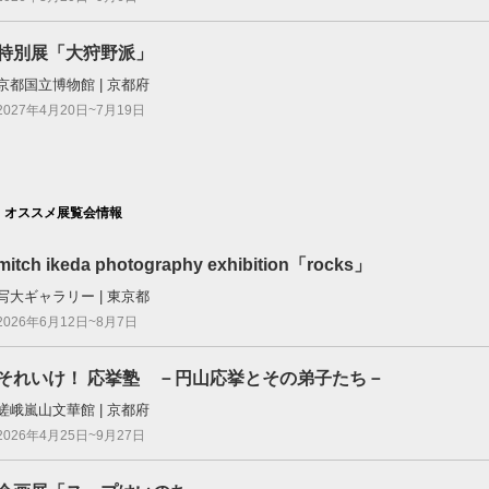
特別展「大狩野派」
京都国立博物館 | 京都府
2027年4月20日~7月19日
オススメ展覧会情報
mitch ikeda photography exhibition「rocks」
写大ギャラリー | 東京都
2026年6月12日~8月7日
それいけ！ 応挙塾 －円山応挙とその弟子たち－
嵯峨嵐山文華館 | 京都府
2026年4月25日~9月27日