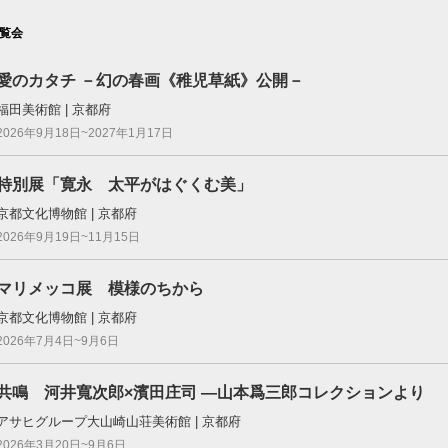
覧会
愛のカタチ －幻の春画《稚児草紙》公開－
福田美術館 | 京都府
2026年9月18日~2027年1月17日
特別展「寛永 太平がはぐくむ美」
京都文化博物館 | 京都府
2026年9月19日~11月15日
マリメッコ展 模様のちから
京都文化博物館 | 京都府
2026年7月4日~9月6日
共鳴 河井寬次郎×濱田庄司 ―山本爲三郎コレクションより
アサヒグループ大山崎山荘美術館 | 京都府
2026年3月20日~9月6日