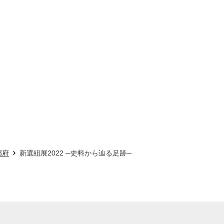
都府
新選組展2022 ─史料から辿る足跡─