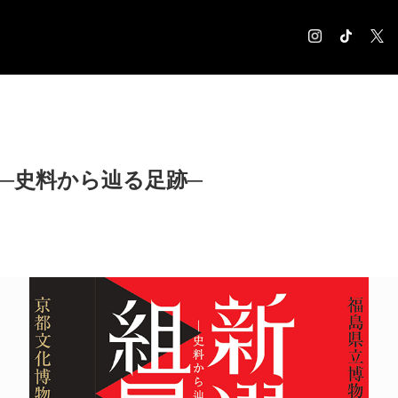
COLUMN
コラム記事
EXHIBITION
2 ─史料から辿る足跡─
展覧会情報
MUSEUM
美術館情報
NEWS
お知らせ
CONTACT
お問合せ