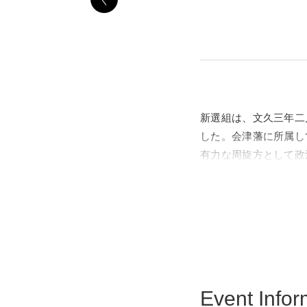
新選組は、文久三年二
した。会津藩に所属し
有力な周旋方として政
館）へと転戦し懸命に
画などで、常に身近な
一方で、近年歴史学の
れる新選組像とは異な
本展では、これら最新
Event Infor
台に新選組の実像に迫