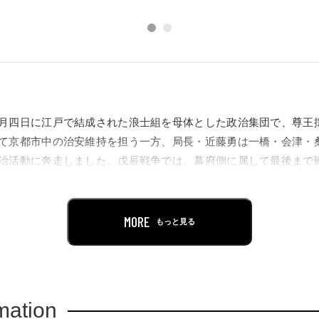
月四日に江戸で結成された浪士組を母体とした政治集団で、尊王
て京都市中の治安維持を担う一方、局長・近藤勇は一橋・会津・
治活動に奔走しました。戊辰戦争では、幕府側に属して最後まで
激動の時代を生き抜きました。現代にいたるまで、新選組は小説
存在として描かれ親しまれてきました。
MORE
もっと見る
分野では新選組やその周辺の調査・研究が進み新たな資料が発掘
った姿が明らかになってきています。
の研究知見を加味しながら、会津、京都という新選組と深く結び
mation
ります。