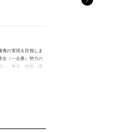
攘夷の実現を目指しま
桑名（一会桑）勢力の
戦い、東北、箱館（函
、アニメ、ドラマ、映
され、小説などで知ら
ついたゆかりの地を舞