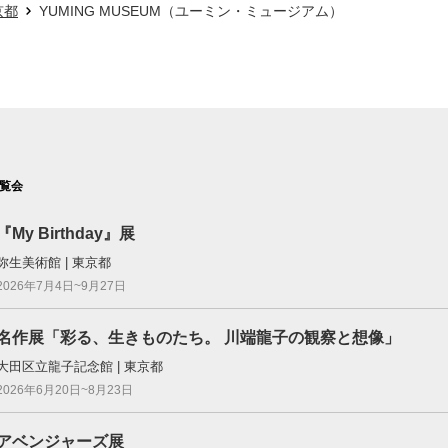
京都
YUMING MUSEUM（ユーミン・ミュージアム）
覧会
『My Birthday』展
弥生美術館 | 東京都
2026年7月4日~9月27日
名作展「彩る、生きものたち。 川端龍子の観察と想像」
大田区立龍子記念館 | 東京都
2026年6月20日~8月23日
アベンジャーズ展