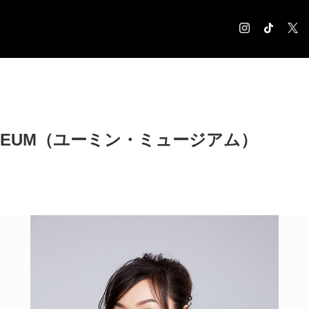
COLUMN
コラム記事
EXHIBITION
MUSEUM（ユーミン・ミュージアム）
展覧会情報
MUSEUM
美術館情報
NEWS
お知らせ
CONTACT
お問合せ