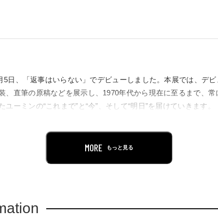
年7月5日、「返事はいらない」でデビューしました。本展では、デ
装、直筆の原稿などを展示し、1970年代から現在に至るまで、
ユーミンの“これまで”と“今”、そして“明日”を届けていきます。
つくってきたユーミンのシンガーソングライターとしての輝かしい
の風景とともにご覧いただける特別な機会です。
ユーミンの世界観をどうぞご期待ください。
MORE
もっと見る
mation