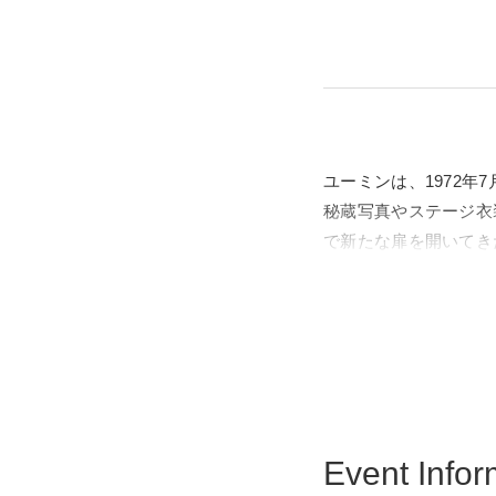
ユーミンは、1972
秘蔵写真やステージ衣
で新たな扉を開いてきた
東京に生まれ、時代を
東京シティビューから
東京の景色と融合する
Event Infor