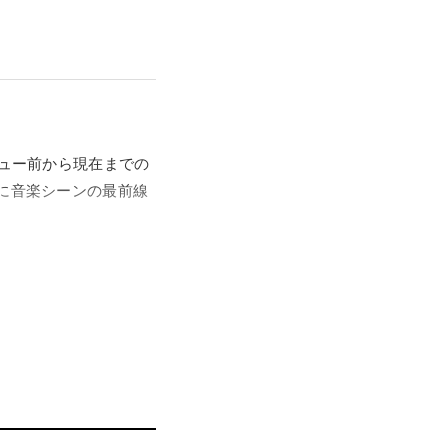
ビュー前から現在までの
常に音楽シーンの最前線
時間を、海抜250ｍの