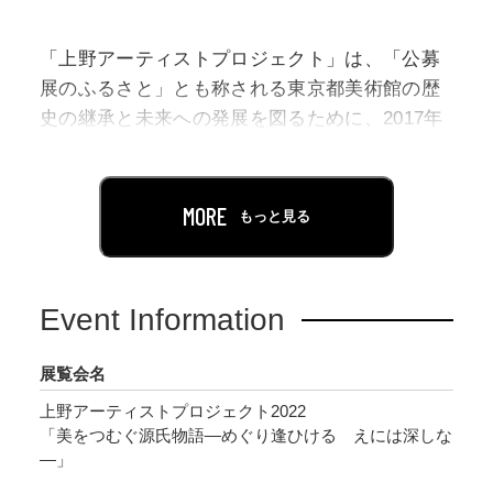
「上野アーティストプロジェクト」は、「公募
展のふるさと」とも称される東京都美術館の歴
史の継承と未来への発展を図るために、2017年
より開始したシリーズです。その第6弾となる本
展は、「源氏物語」がテーマです。
MORE
もっと見る
平安時代に紫式部が執筆した源氏物語には、四
季折々の美しい情景とともに、多数の登場人物
が魅力的に描かれています。主人公の光源氏を
Event Information
中心に紡がれる人間模様は、現代の私たちにも
通じるものがあります。読者は登場人物と自分
展覧会名
とを重ね合わせ、物語に感情移入することがで
上野アーティストプロジェクト2022
きるからこそ、約1000年の間、変わらず読み継
「美をつむぐ源氏物語―めぐり逢ひける えには深しな
がれてきたのではないでしょうか。そして、長
―」
い間広く親しまれてきたことにより、美術工芸