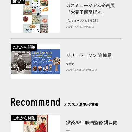
開催中
ガスミュージアム企画展
『お菓子四季折々』
ガスミュージアム | 東京都
2026年7月4日~9月27日
これから開催
リサ・ラーソン 追悼展
東京都
2026年9月25日~10月12日
Recommend
オススメ展覧会情報
これから開催
没後70年 映画監督 溝口健
二