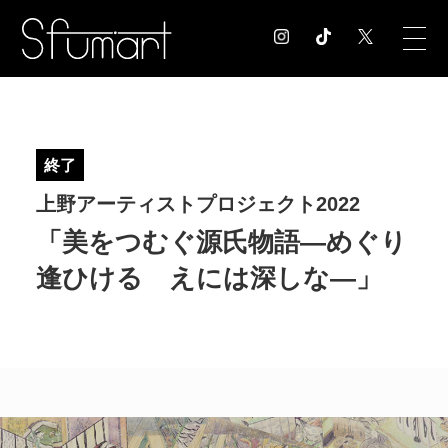
COLUMN
コラム記事
終了
EXHIBITION
上野アーティストプロジェクト2022
展覧会情報
MUSEUM
「美をつむぐ源氏物語―めぐり
美術館情報
逢ひける えには深しな―」
NEWS
お知らせ
CONTACT
お問合せ