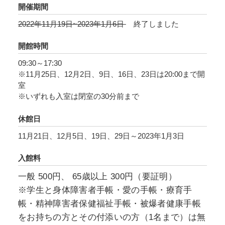
や芸能など他のジャンルにも影響を与え、源氏
開催期間
物語は時代や文化を超えて人びとを魅了してき
2022年11月19日~2023年1月6日
終了しました
ました。
開館時間
本展では、絵画・書・染色・ガラス工芸という
09:30～17:30
多彩なジャンルの作家を紹介します。
※11月25日、12月2日、9日、16日、23日は20:00まで開
室
※いずれも入室は閉室の30分前まで
【出品作家】（50音順／敬称略）
青木寿恵（1926―2010）、石踊達哉
休館日
（1945―）、高木厚人（1953―/臨池会）、鷹野
11月21日、12月5日、19日、29日～2023年1月3日
理芳（1959―/日本書道美術院）、玉田恭子（日
本ガラス工芸協会）、守屋多々志（1912―2003/
入館料
日本美術院）、渡邊裕公（1950―/光風会）
一般 500円、 65歳以上 300円（要証明）
※学生と身体障害者手帳・愛の手帳・療育手
帳・精神障害者保健福祉手帳・被爆者健康手帳
をお持ちの方とその付添いの方（1名まで）は無