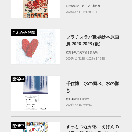
国立映画アーカイブ | 東京都
2026年8月11日~12月13日
これから開催
ブラチスラバ世界絵本原画
展 2026-2028 (仮)
広島市現代美術館 | 広島県
2026年11月14日~2027年1月24日
開催中
千住博 水の調べ、水の響
き
佐川美術館 | 滋賀県
2026年7月1日~9月6日
開催中
ずっとつながる えほんの