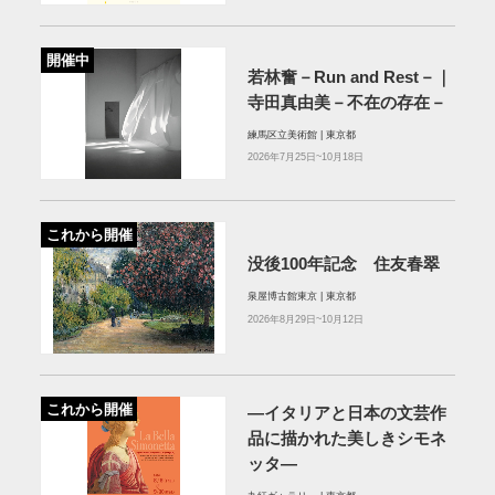
開催中
若林奮－Run and Rest－｜
寺田真由美－不在の存在－
練馬区立美術館 | 東京都
2026年7月25日~10月18日
これから開催
没後100年記念 住友春翠
泉屋博古館東京 | 東京都
2026年8月29日~10月12日
これから開催
—イタリアと日本の文芸作
品に描かれた美しきシモネ
ッタ—