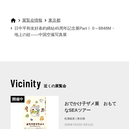
展覧会情報
東京都
日中平和友好条約締結45周年記念展PartⅠ 0～8848M・
地上の紋――中国空撮写真展
Vicinity
近くの展覧会
開催中
おでかけ子ザメ展 おもて
なSEAツアー
松屋銀座 | 東京都
2026年7月22日~8月11日