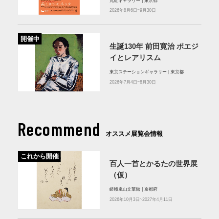
丸紅ギャラリー | 東京都
2026年8月6日~9月30日
開催中
生誕130年 前田寛治 ポエジ
イとレアリスム
東京ステーションギャラリー | 東京都
2026年7月4日~8月30日
Recommend
オススメ展覧会情報
これから開催
百人一首とかるたの世界展
（仮）
嵯峨嵐山文華館 | 京都府
2026年10月3日~2027年4月11日