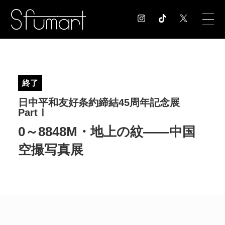
COLUMN
コラム記事
終了
EXHIBITION
日中平和友好条約締結45周年記念展
展覧会情報
PartⅠ
MUSEUM
0～8848M・地上の紋――中国
美術館情報
NEWS
空撮写真展
お知らせ
CONTACT
お問合せ