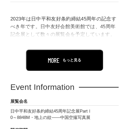
2023年は日中平和友好条約締結45周年の記念す
べき年です。日中友好会館美術館では、45周年
記念展として数々の展覧会を予定しています。
第一弾となる本展では、「0～8848M・地上の紋
――中国空撮写真展」と題し、近年中国で巻き
MORE
もっと見る
起こっている空撮ブームにフォーカスを当て、
空撮の最前線で活躍している新進気鋭の写真家
57人の作品70点を展示紹介します。
Event Information
日中平和友好条約締結45周年となる記念の年
展覧会名
に、空からアーティスティックな視点で捉え
日中平和友好条約締結45周年記念展PartⅠ
た、中国の絶景を巡っていただき、まだ知られ
0～8848M・地上の紋――中国空撮写真展
ていない中国の魅力を感じていただければと思
います。