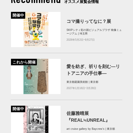
オススメ展覧会情報
開催中
コマ撮りってなに？展
SKIPシティ彩の国ビジュアルプラザ 映像ミュ
ージアム | 埼玉県
2026年5月2日~9月27日
これから開催
愛を紡ぎ、祈りを刻む―リ
トアニアの手仕事―
東京都庭園美術館 | 東京都
2027年1月16日~3月28日
開催中
佐藤雅晴展
『REAL≒UNREAL』
art cruise gallery by Baycrew’s | 東京都