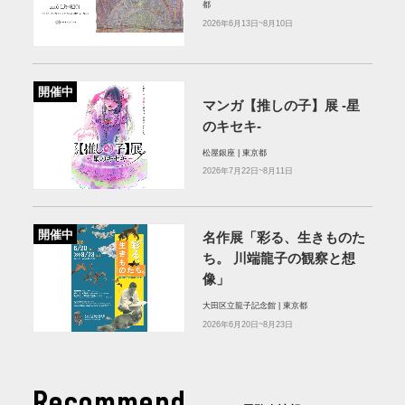
都
2026年6月13日~8月10日
開催中
マンガ【推しの子】展 -星
のキセキ-
松屋銀座 | 東京都
2026年7月22日~8月11日
開催中
名作展「彩る、生きものた
ち。 川端龍子の観察と想
像」
大田区立龍子記念館 | 東京都
2026年6月20日~8月23日
Recommend