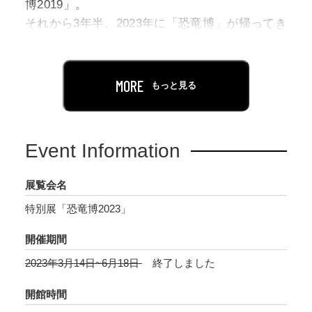
博2019」。
それから3年半、2023年に「恐竜博」が帰ってき
ます！
本展では、鎧竜史上最高の完全度と謳われるズ
MORE
もっと見る
ール・クルリヴァスタトルの実物化石を中心
に、身を守るためにトゲやプレートを進化させ
た装盾類（そうじゅんるい：剣竜と鎧竜の総
Event Information
称）の進化について解説しながら、恐竜たちの
「攻・守」という観点から恐竜の進化を読み解
展覧会名
きなおします。
特別展「恐竜博2023」
「守」を代表する恐竜として取り上げるのが、
開催期間
アンキロサウルス類の鎧竜・ズールです。その
2023年3月14日~6月18日
終了しました
実物化石はカナダ・ロイヤルオンタリオ博物館
（ROM）以外では初公開となります。ズール
開館時間
は、頭骨から尾の棍棒まで揃って、アメリカの