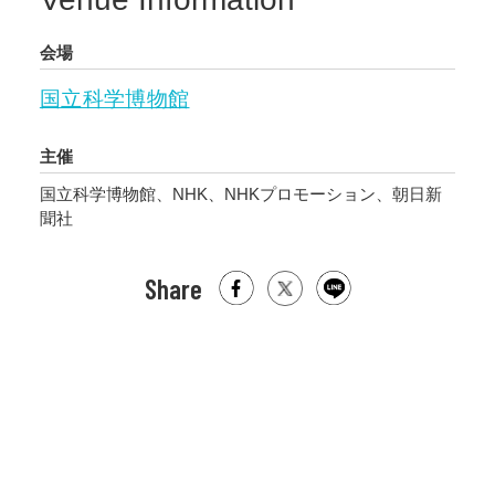
在だったといわれる肉食恐竜マイプ・マクロソ
会場
ラックスを、白亜紀最末期に北半球の生態系の
トップにいたティラノサウルス・レックスなど
国立科学博物館
と対比させながら紹介。「攻・守」を切り口
に、最前線の研究や、恐竜絶滅の謎に迫りま
主催
す。
国立科学博物館、NHK、NHKプロモーション、朝日新
聞社
Share