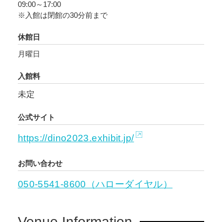
09:00～17:00
約7600万年前の地層から発見されました。アン
※入館は閉館の30分前まで
キロサウルス類では初の事例です。全長約6mも
あり、アンキロサウルスと肩を並べる最大級の
休館日
鎧竜です。本展では、鎧竜類に特徴的な頭部か
月曜日
ら背中を覆う装甲、尾の棍棒までを展示しま
す。
入館料
未定
「攻」を代表する恐竜としては、ズールと同じ
時代に生きたゴルゴサウルス（ティラノサウル
公式サイト
ス類）の全身復元骨格もズールの全身復元骨格
https://dino2023.exhibit.jp/
と相対するように展示。当時の恐竜たちの
「攻・守」を臨場感ある展示で体感いただきま
お問い合わせ
す。
050-5541-8600（ハローダイヤル）
また、2020年に国立科学博物館とアルゼンチン
自然科学博物館との共同調査チームが発掘し、
Venue Information
2022年に新種と発表された、南半球の頂点的存