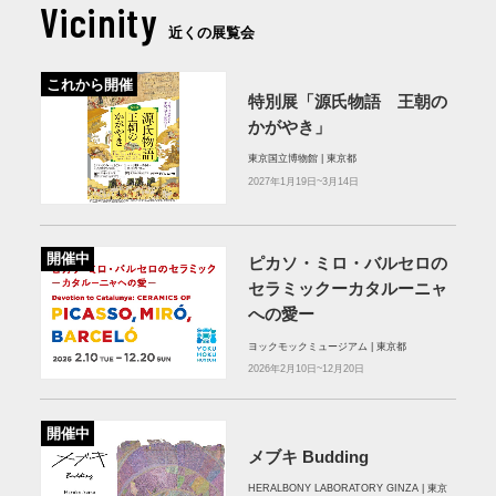
Vicinity
近くの展覧会
これから開催
特別展「源氏物語 王朝の
かがやき」
東京国立博物館 | 東京都
2027年1月19日~3月14日
開催中
ピカソ・ミロ・バルセロの
セラミックーカタルーニャ
への愛ー
ヨックモックミュージアム | 東京都
2026年2月10日~12月20日
開催中
メブキ Budding
HERALBONY LABORATORY GINZA | 東京