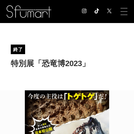
COLUMN
コラム記事
終了
EXHIBITION
特別展「恐竜博2023」
展覧会情報
MUSEUM
美術館情報
NEWS
お知らせ
CONTACT
お問合せ