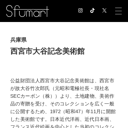
COLUMN
兵庫県
コラム記事
西宮市大谷記念美術館
EXHIBITION
展覧会情報
MUSEUM
美術館情報
公益財団法人西宮市大谷記念美術館は、西宮市
NEWS
が故大谷竹次郎氏（元昭和電極社長・現社名
お知らせ
SECカーボン（株））より、土地建物、美術作
CONTACT
お問合せ
品の寄贈を受け、そのコレクションを広く一般
に公開するため、1972（昭和47）年11月に開館
した美術館です。日本近代洋画、近代日本画、
フランス近代絵画を中心とした当初のコレクシ