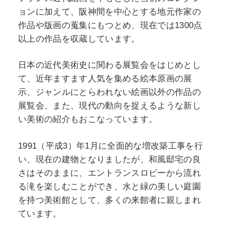
ョンに加えて、阪神間を中心とする地元作家の
作品や版画の蒐集にもつとめ、現在では1300点
POLICY
COMPANY
以上の作品を収蔵しています。
日本の近代美術史に関わる展覧会をはじめとし
て、近年ますます人気を集める絵本原画の展
示、ジャンルにとらわれない絵画以外の作品の
展覧会、また、現代の動向を捉えるような新し
い美術の紹介もおこなっています。
1991（平成3）年1月に全面的な増改築工事を行
い、現在の建物となりましたが、和風邸宅の良
さはそのままに、エントランスロビーから流れ
る滝を楽しむことができ、水と緑の美しい庭園
を持つ美術館として、多くの来館者に親しまれ
ています。