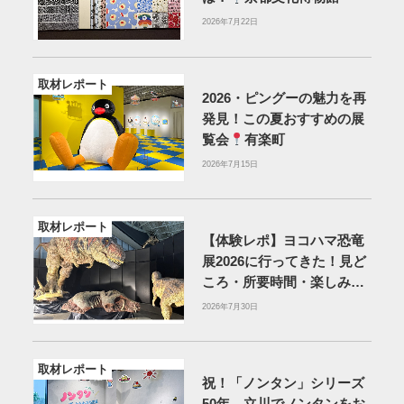
2026年7月22日
取材レポート
2026・ピングーの魅力を再
発見！この夏おすすめの展
覧会
有楽町
2026年7月15日
取材レポート
【体験レポ】ヨコハマ恐竜
展2026に行ってきた！見ど
ころ・所要時間・楽しみ方
を紹介
2026年7月30日
取材レポート
祝！「ノンタン」シリーズ
50年。立川でノンタンをお