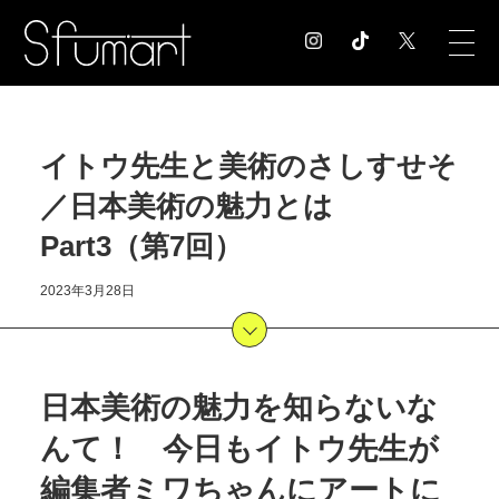
COLUMN
イトウ先生と美術のさしすせそ
コラム記事
／日本美術の魅力とは
EXHIBITION
展覧会情報
Part3（第7回）
MUSEUM
美術館情報
2023年3月28日
NEWS
お知らせ
CONTACT
日本美術の魅力を知らないな
お問合せ
んて！ 今日もイトウ先生が
編集者ミワちゃんにアートに