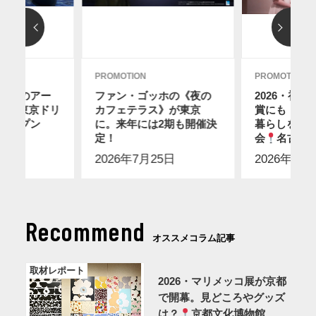
PROMOTION
PROMOTION
ディのアー
ファン・ゴッホの《夜の
2026・初
12に東京ドリ
カフェテラス》が東京
賞にも！ス
オープン
に。来年には2期も開催決
暮らしを感
2日
】
定！
会
名古屋
2026年7月25日
2026年7月
Recommend
オススメコラム記事
取材レポート
2026・マリメッコ展が京都
で開幕。見どころやグッズ
は？
京都文化博物館