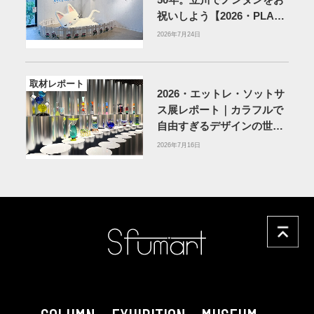
祝いしよう【2026・PLAY!
MUSEUM】
2026年7月24日
取材レポート
2026・エットレ・ソットサ
ス展レポート｜カラフルで
自由すぎるデザインの世界
を体験
アーティゾン美術
2026年7月16日
館